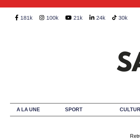
181k
100k
21k
24k
30k
A LA UNE
SPORT
CULTUR
Retr