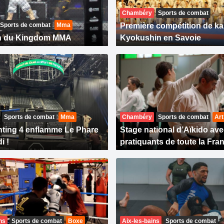
Chambéry
Sports de combat
Sports de combat
Mma
Première compétition de ka
on du Kingdom MMA
Kyokushin en Savoie
Sports de combat
Mma
Chambéry
Sports de combat
Art
hting 4 enflamme Le Phare
Stage national d’Aïkido av
i !
pratiquants de toute la Fra
ns
Sports de combat
Boxe
Aix-les-bains
Sports de combat