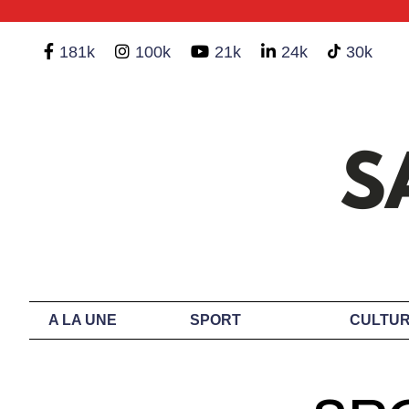
181k
100k
21k
24k
30k
A LA UNE
SPORT
CULTUR