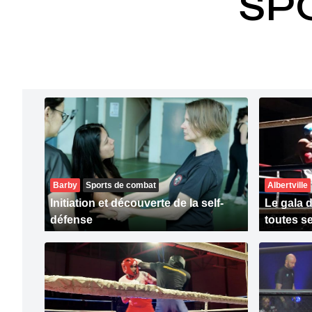
SP
Barby
Sports de combat
Albertville
Initiation et découverte de la self-
Le gala 
défense
toutes s