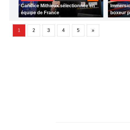
Candice Mithieux sélectionnée en
Immersio
équipe de France
boxeur p
1
2
3
4
5
»