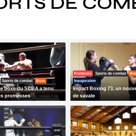
ORTS DE COM
Frontenex
Sports de combat
Bo
Sports de combat
Boxe
Inauguration
de boxe du SCBA a tenu
Impact Boxing 73, un nouv
es promesses
de savate