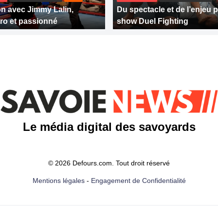
n avec Jimmy Lalin,
Du spectacle et de l’enjeu p
ro et passionné
show Duel Fighting
Le média digital des savoyards
© 2026 Defours.com. Tout droit réservé
Mentions légales
-
Engagement de Confidentialité