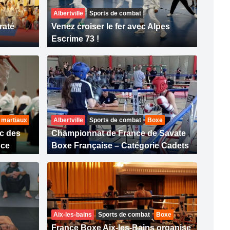
Albertville
Sports de combat
raté
Venez croiser le fer avec Alpes
Escrime 73 !
 martiaux
Albertville
Sports de combat
Boxe
ec des
Championnat de France de Savate
nce
Boxe Française – Catégorie Cadets
Aix-les-bains
Sports de combat
Boxe
France Boxe Aix-les-Bains organise