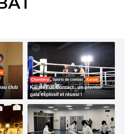
BAT
xe
Chambéry
Sports de combat
Karaté
eau club
Karaté Full Contact : un premier
gala explosif et réussi !