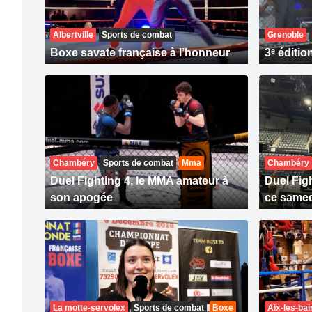
Albertville
Sports de combat
Grenoble
Boxe savate française à l’honneur
3ᵉ éditi
Chambéry
Sports de combat
Mma
Chambéry
Duel Fighting 4, le MMA amateur à
Duel Fig
son apogée
ce samed
La motte-servolex
Sports de combat
Boxe
Aix-les-bai