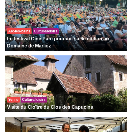
Aix-les-bains
Culture/loisirs
Le festival Ciné Parc poursuit sa 6e édition au
Domaine de Marlioz
Yenne
Culture/loisirs
Visite du Cloître du Clos des Capucins