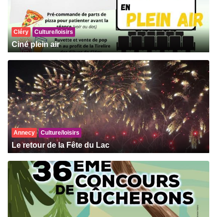
Cléry
Culture/loisirs
Ciné plein air
Annecy
Culture/loisirs
Le retour de la Fête du Lac