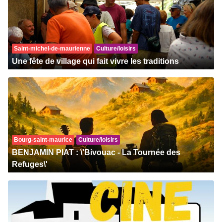
Saint-michel-de-maurienne
Culture/loisirs
Une fête de village qui fait vivre les traditions
Bourg-saint-maurice
Culture/loisirs
BENJAMIN PIAT : \'Bivouac - La Tournée des
Refuges\'