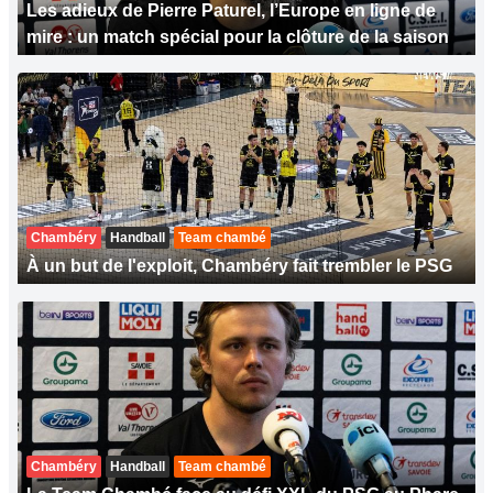
Les adieux de Pierre Paturel, l’Europe en ligne de
mire : un match spécial pour la clôture de la saison
Chambéry
Handball
Team chambé
À un but de l'exploit, Chambéry fait trembler le PSG
Chambéry
Handball
Team chambé