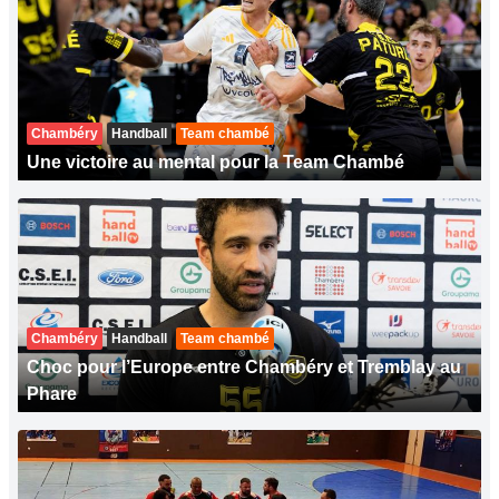
Chambéry
Handball
Team chambé
Une victoire au mental pour la Team Chambé
Chambéry
Handball
Team chambé
Choc pour l’Europe entre Chambéry et Tremblay au
Phare