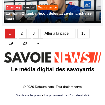
Chambéry
Handball
Team chambé
La Team Chambé reçoit Sélestat ce dimanche 29
mars
1
2
3
Aller à la page...
18
19
20
»
Le média digital des savoyards
© 2026 Defours.com. Tout droit réservé
Mentions légales
-
Engagement de Confidentialité