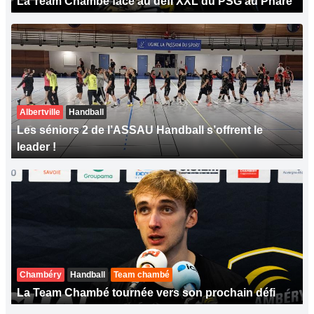
La Team Chambé face au défi XXL du PSG au Phare
Albertville
Handball
Les séniors 2 de l’ASSAU Handball s’offrent le
leader !
Chambéry
Handball
Team chambé
La Team Chambé tournée vers son prochain défi