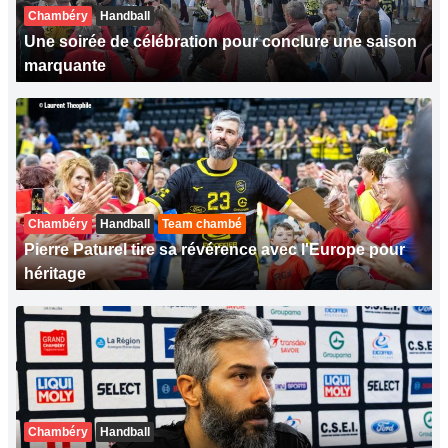
Chambéry
Handball
Une soirée de célébration pour conclure une saison
marquante
Chambéry
Handball
Team chambé
Pierre Paturel tire sa révérence avec l'Europe pour
héritage
Chambéry
Handball