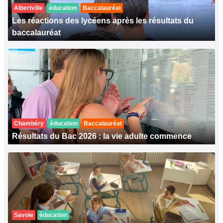
Albertville
éducation
Baccalauréat
Les réactions des lycéens après les résultats du
baccalauréat
Chambéry
éducation
Baccalauréat
Résultats du Bac 2026 : la vie adulte commence
Savoie
éducation