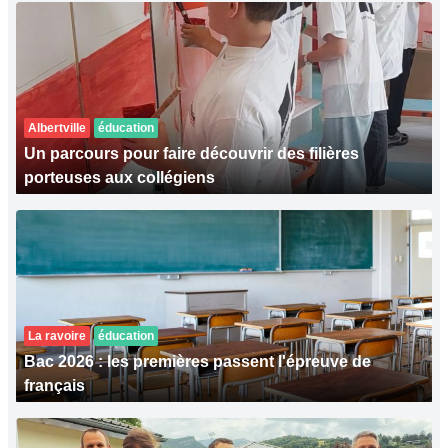
Albertville
éducation
Un parcours pour faire découvrir des filières
porteuses aux collégiens
La ravoire
éducation
Bac 2026 : les premières passent l'épreuve de
français