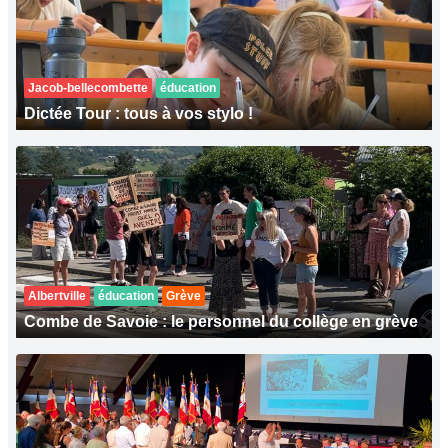
Jacob-bellecombette
éducation
Dictée Tour : tous à vos stylo !
Albertville
éducation
Grève
Combe de Savoie : le personnel du collège en grève