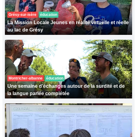
Grésy-sur-isère
éducation
La Mission Locale Jeunes en réalité virtuelle et réelle
au lac de Grésy
Montricher-albanne
éducation
Une semaine d’échanges autour de la surdité et de
la langue parlée complétée