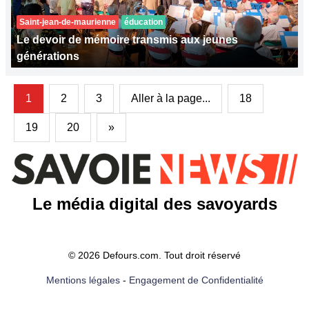
Saint-jean-de-maurienne
éducation
Le devoir de mémoire transmis aux jeunes
générations
1
2
3
Aller à la page...
18
19
20
»
Le média digital des savoyards
© 2026 Defours.com. Tout droit réservé
Mentions légales
-
Engagement de Confidentialité