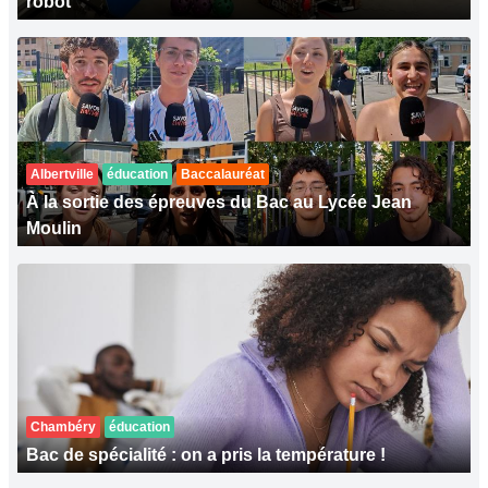
robot
Albertville
éducation
Baccalauréat
À la sortie des épreuves du Bac au Lycée Jean
Moulin
Chambéry
éducation
Bac de spécialité : on a pris la température !