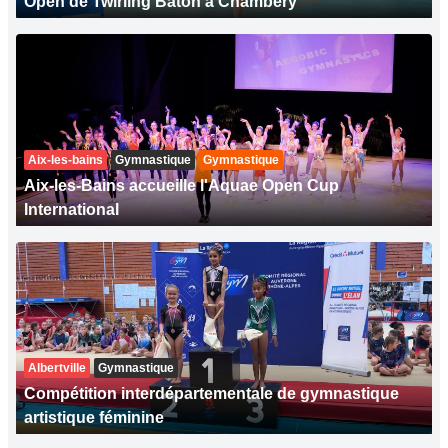
Open de Twirling Bâton à Chambéry
Aix-les-bains
Gymnastique
Gymnastique
Aix-les-Bains accueille l'Aquae Open Cup
International
Albertville
Gymnastique
Compétition interdépartementale de gymnastique
artistique féminine