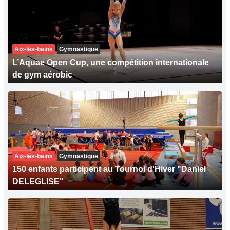
Aix-les-bains
Gymnastique
L’Aquae Open Cup, une compétition internationale
de gym aérobic
Aix-les-bains
Gymnastique
150 enfants participent au Tournoi d'Hiver "Daniel
DELEGLISE"