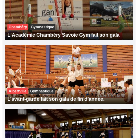
Chambéry
Gymnastique
L'Académie Chambéry Savoie Gym fait son gala
Albertville
Gymnastique
L’avant-garde fait son gala de fin d’année.