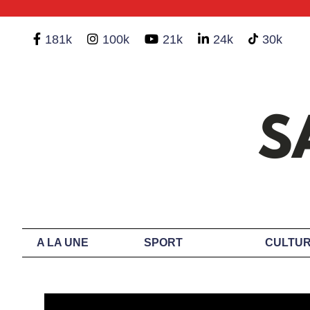
181k
100k
21k
24k
30k
A LA UNE
SPORT
CULTUR