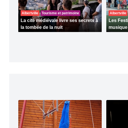
Albertville
Tourisme et patrimoine
Albertville
La cité médiévale livre ses secrets à
Les Fest
la tombée de la nuit
musique à