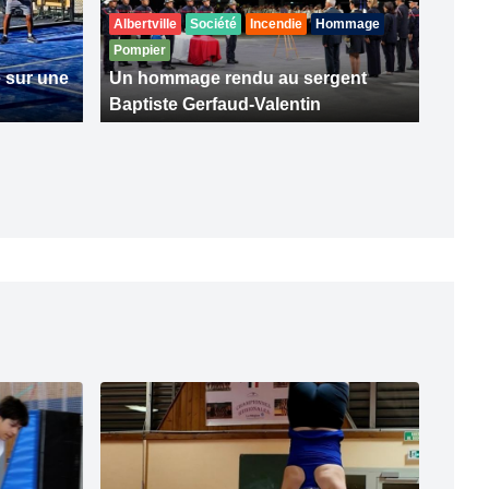
Albertville
Société
Incendie
Hommage
Pompier
 sur une
Un hommage rendu au sergent
Baptiste Gerfaud-Valentin