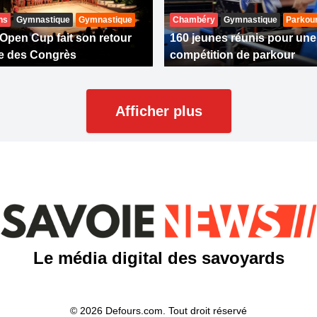
ns
Gymnastique
Gymnastique
Chambéry
Gymnastique
Parkou
Open Cup fait son retour
160 jeunes réunis pour une
e des Congrès
compétition de parkour
Afficher plus
Le média digital des savoyards
© 2026 Defours.com. Tout droit réservé