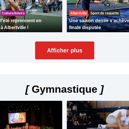
Culture/loisirs
Albertville
Sport de raquette
if’été reprennent en
Une saison dense s’achève
 Albertville !
finale disputée
Afficher plus
[
Gymnastique
]