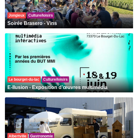
Jongieux
Culture/loisirs
Soirée Brasero - Vins
Le bourget-du-lac
Culture/loisirs
E-llusion - Exposition d’œuvres multimédia
Albertville
Gastronomie