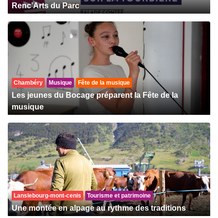
Renc’Arts du Parc
Chambéry
Musique
Fête de la musique
Les jeunes du Bocage préparent la Fête de la
musique
Lanslebourg-mont-cenis
Tourisme et patrimoine
Une montée en alpage au rythme des traditions