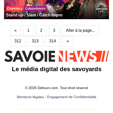
Chambéry
Culture/loisirs
Stand up / Slam / Catch Impro
«
1
2
3
Aller à la page...
312
313
314
»
Le média digital des savoyards
© 2026 Defours.com. Tout droit réservé
Mentions légales
-
Engagement de Confidentialité