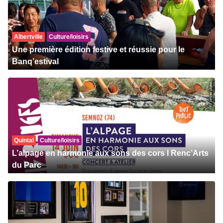
Albertville
Culture/loisirs
Une première édition festive et réussie pour le
Banq’estival
Quintal
Culture/loisirs
L’alpage en harmonie aux sons des cors l Renc’Arts
du Parc