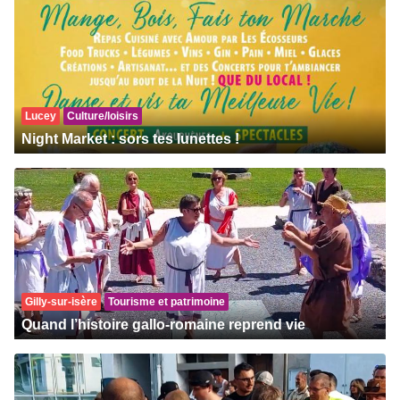
Lucey
Culture/loisirs
Night Market : sors tes lunettes !
Gilly-sur-isère
Tourisme et patrimoine
Quand l’histoire gallo-romaine reprend vie