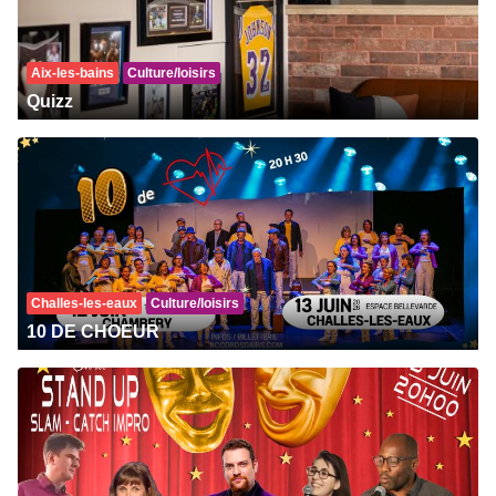
Aix-les-bains
Culture/loisirs
Quizz
Challes-les-eaux
Culture/loisirs
10 DE CHOEUR