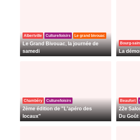
Albertville
Culture/loisirs
Le grand bivouac
Le Grand Bivouac, la journée de
Bourg-sain
samedi
La démo
Chambéry
Culture/loisirs
Beaufort
2ème édition de "L'apéro des
22e Salo
locaux"
Du Goût 