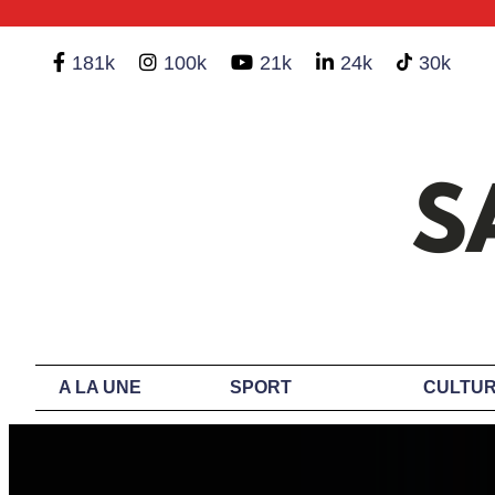
181k
100k
21k
24k
30k
A LA UNE
SPORT
CULTUR