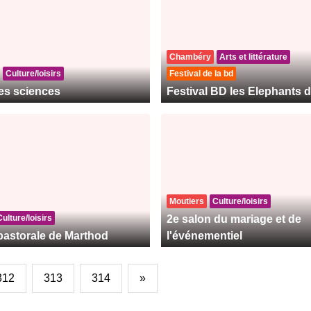
Chambéry
Arts et littérature
Culture/loisirs
Festival de la bd
des sciences
Festival BD les Elephants d
Moutiers
Culture/loisirs
Culture/loisirs
2e salon du mariage et de
 pastorale de Marthod
l'événementiel
312
313
314
»