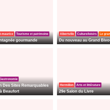
t-maurice
Tourisme et patrimoine
Albertville
Culture/loisirs
Le gra
ntagnée gourmande
Du nouveau au Grand Bivo
Gastronomie
n Des Sites Remarquables
Hermillon
Arts et littérature
à Beaufort
29e Salon du Livre