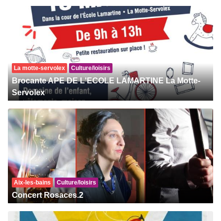
La motte-servolex
Culture/loisirs
Brocante APE DE L'ECOLE LAMARTINE La Motte-
Servolex
Aix-les-bains
Culture/loisirs
Concert Rosaces.2