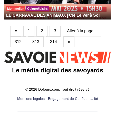
Montmélian
Culture/loisirs
LE CARNAVAL DES ANIMAUX | Cie Le Ver à Soi
«
1
2
3
Aller à la page...
312
313
314
»
Le média digital des savoyards
© 2026 Defours.com. Tout droit réservé
Mentions légales
-
Engagement de Confidentialité