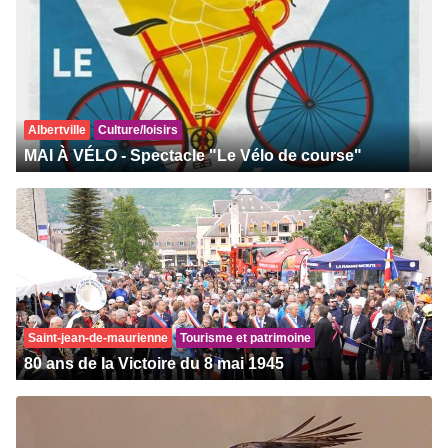
Albertville
Culture/loisirs
MAI À VÉLO - Spectacle "Le Vélo de course"
Saint-jean-de-maurienne
Tourisme et patrimoine
80 ans de la Victoire du 8 mai 1945