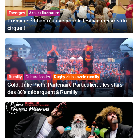
Faverges
Arts et littérature
Première édition réussie pour le festival des arts du
cirque !
Rumilly
Culture/loisirs
Rugby club savoie rumilly
Gold, Julie Pietri, Partenaire Particulier… les stars
des 80’s débarquent à Rumilly