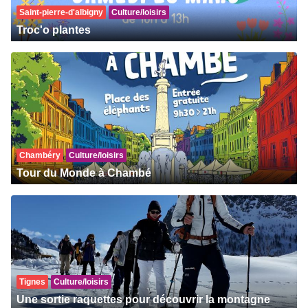
Saint-pierre-d'albigny
Culture/loisirs
Troc'o plantes
Chambéry
Culture/loisirs
Tour du Monde à Chambé
Tignes
Culture/loisirs
Une sortie raquettes pour découvrir la montagne