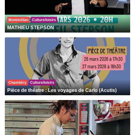
Montmélian
Culture/loisirs
MATHIEU STEPSON
Chambéry
Culture/loisirs
Pièce de théatre : Les voyages de Carlo (Acutis)