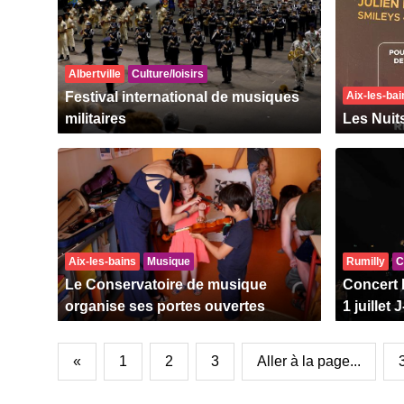
Albertville
Culture/loisirs
Festival international de musiques
Aix-les-bai
militaires
Les Nuit
Aix-les-bains
Musique
Rumilly
C
Le Conservatoire de musique
Concert 
organise ses portes ouvertes
1 juillet 
«
1
2
3
Aller à la page...