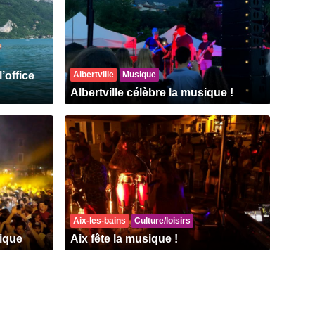
’office
Albertville
Musique
Albertville célèbre la musique !
Aix-les-bains
Culture/loisirs
sique
Aix fête la musique !