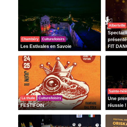
Albertville
Spectac
Chambéry
Culture/loisirs
présenté
Les Estivales en Savoie
FIT DAN
Sainte-hél
La thuile
Culture/loisirs
Une prem
FESTIFOIN
réussie !