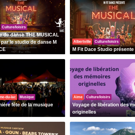
Culture/loisirs
le de danse THE MUSICAL
 par le studio de danse M
Albertville
Culture/loisirs
CE
M Fit Dace Studio présente
ène-du-lac
Musique
Aime
Culture/loisirs
ière fête de la musique
Voyage de libération des 
originelles