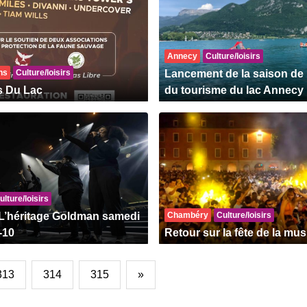
Annecy
Culture/loisirs
ns
Culture/loisirs
Lancement de la saison de l
s Du Lac
du tourisme du lac Annecy
ulture/loisirs
L’héritage Goldman samedi
Chambéry
Culture/loisirs
J-10
Retour sur la fête de la mu
313
314
315
»