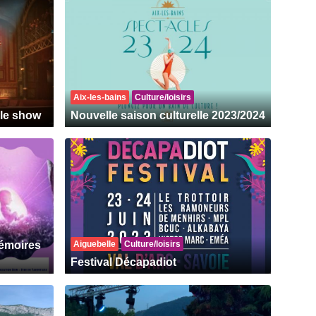
Aix-les-bains
Culture/loisirs
 le show
Nouvelle saison culturelle 2023/2024
mémoires
Aiguebelle
Culture/loisirs
Festival Décapadiot