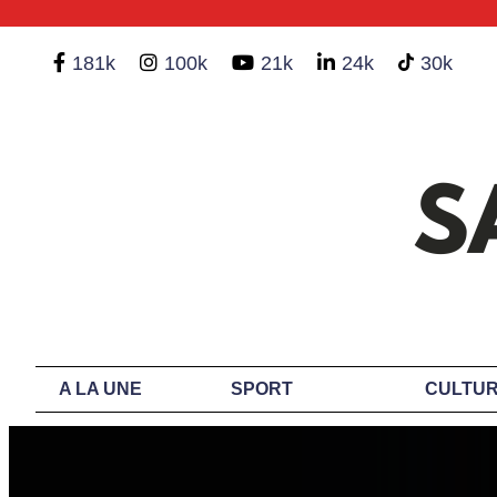
181k
100k
21k
24k
30k
A LA UNE
SPORT
CULTUR