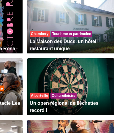
Chambéry
Tourisme et patrimoine
La Maison des Ducs, un hôtel
re Rose
restaurant unique
se
Albertville
Culture/loisirs
tacle Les
Un open régional de fléchettes
record !