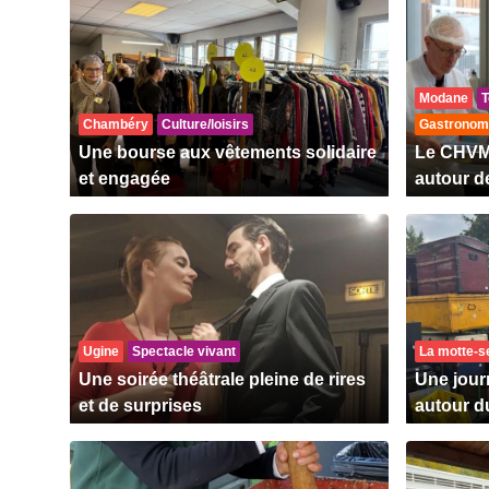
Modane
T
Chambéry
Culture/loisirs
Gastronom
Une bourse aux vêtements solidaire
Le CHVM 
et engagée
autour d
Ugine
Spectacle vivant
La motte-s
Une soirée théâtrale pleine de rires
Une journ
et de surprises
autour d