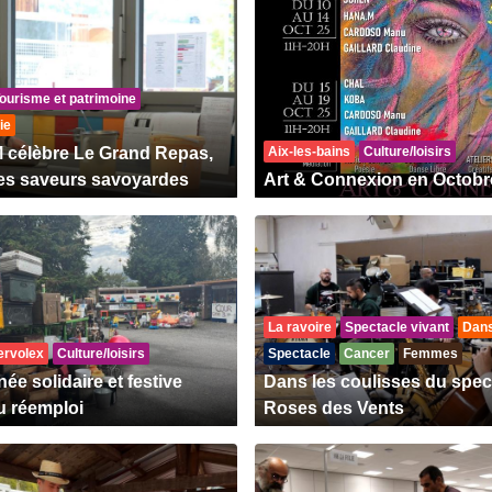
ourisme et patrimoine
ie
célèbre Le Grand Repas,
Aix-les-bains
Culture/loisirs
es saveurs savoyardes
Art & Connexion en Octob
La ravoire
Spectacle vivant
Dan
ervolex
Culture/loisirs
Spectacle
Cancer
Femmes
ée solidaire et festive
Dans les coulisses du spec
u réemploi
Roses des Vents