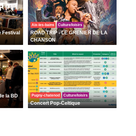
Aix-les-bains
Culture/loisirs
e Festival
ROAD TRIP - LE GRENIER DE LA
CHANSON
de la BD
Pugny-chatenod
Culture/loisirs
Concert Pop-Celtique