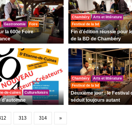
Chambéry
Arts et littérature
e
Gastronomie
Foire
Festival de la bd
r la 600e Foire
Fin d’édition réussie pour l
ance
de la BD de Chambéry
Chambéry
Arts et littérature
Festival de la bd
nne-de-cuines
Culture/loisirs
Deuxième jour : le Festival 
e d'automne
séduit toujours autant
312
313
314
»