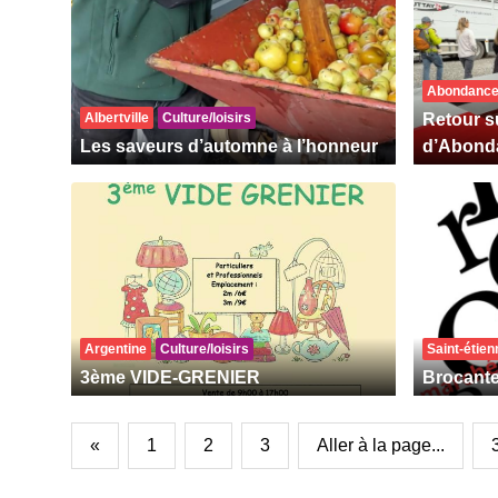
Abondanc
Albertville
Culture/loisirs
Retour su
Les saveurs d’automne à l’honneur
d’Abond
Argentine
Culture/loisirs
Saint-étie
3ème VIDE-GRENIER
Brocant
«
1
2
3
Aller à la page...