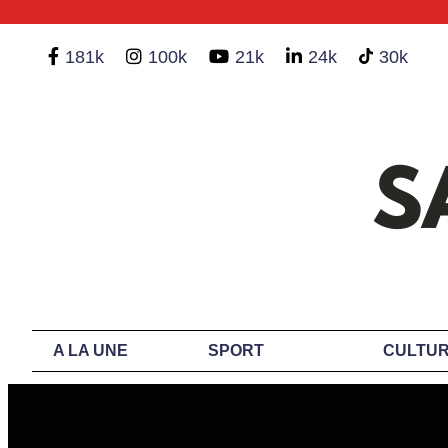
181k
100k
21k
24k
30k
A LA UNE
SPORT
CULTUR