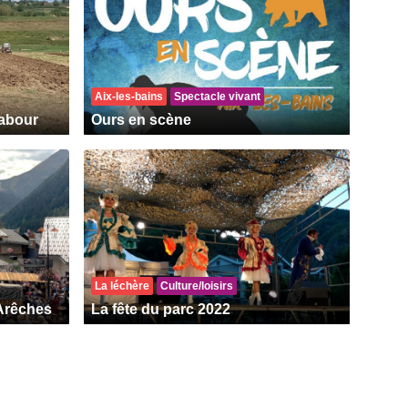
Aix-les-bains
Spectacle vivant
Labour
Ours en scène
La léchère
Culture/loisirs
'Arêches
La fête du parc 2022