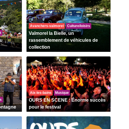
Avanchers-valmorel
Culture/loisirs
t
Valmorel la Bielle, un
Au
rassemblement de véhicules de
collection
Aix-les-bains
Musique
rs
OURS EN SCENE : Énorme succès
Montagne
pour le festival