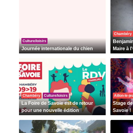
Chambéry
Culture/loisirs
Benjamin
Journée internationale du chien
Maire à 
Chambéry
Culture/loisirs
Aillon-le-j
La Foire de Savoie est de retour
Stage de
pour une nouvelle édition
Savoie !