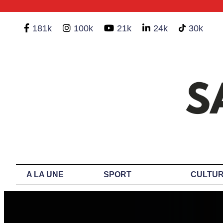
181k
100k
21k
24k
30k
A LA UNE
SPORT
CULTUR