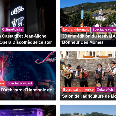
Culture/loisirs
Le grand-bornand
Spectacle vivan
 Castaldi et Jean-Michel
30 ème édition du festival 
l'Opera Discothèque ce soir
Bonheur Des Mômes
eune
Spectacle vivant
 l’Orchestre d’Harmonie de
Bourg-saint-maurice
Culture/loisi
Salon de l’agriculture de 