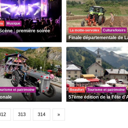
ns
Musique
Scène : première soirée
La motte-servolex
Culture/loisirs
Finale départementale de 
ourisme et patrimoine
Beaufort
Tourisme et patrimoine
ronale
57ème édition de la Fête d
312
313
314
»