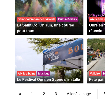
Saint-colomban-des-villards
Culture/loisirs
Aix-les-bai
La Saint Col'Or Run, une course
Ours en 
pour tous
réussie
Aix-les-bains
Musique
Valloire
T
Le Festival Ours en Scène s'installe
Fête pat
«
1
2
3
Aller à la page...