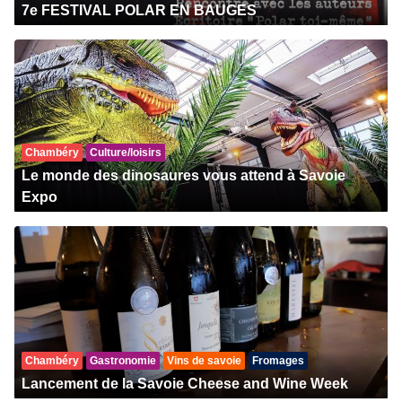
7e FESTIVAL POLAR EN BAUGES
Chambéry
Culture/loisirs
Le monde des dinosaures vous attend à Savoie
Expo
Chambéry
Gastronomie
Vins de savoie
Fromages
Lancement de la Savoie Cheese and Wine Week