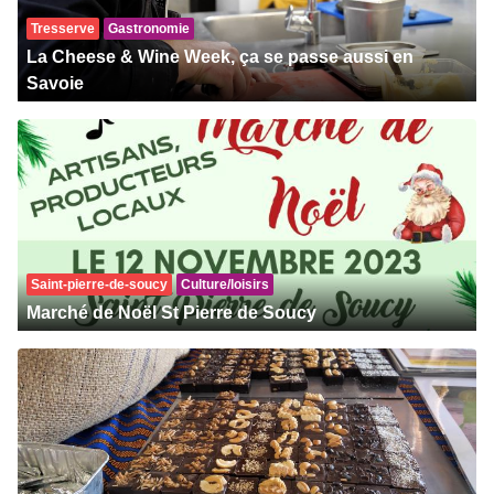
Tresserve
Gastronomie
La Cheese & Wine Week, ça se passe aussi en
Savoie
Saint-pierre-de-soucy
Culture/loisirs
Marché de Noël St Pierre de Soucy