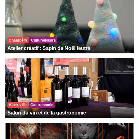
Chambéry
Culture/loisirs
Atelier créatif : Sapin de Noël feutré
Albertville
Gastronomie
Salon du vin et de la gastronomie