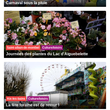
Carnaval sous la pluie
Saint-alban-de-montbel
Culture/loisirs
Journées des plantes du Lac d'Aiguebelette
Aix-les-bains
Culture/loisirs
La fête foraine est de retour !