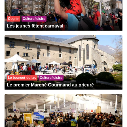
Cognin
Culture/loisirs
Les jeunes fêtent carnaval
Le bourget-du-lac
Culture/loisirs
Le premier Marché Gourmand au prieuré