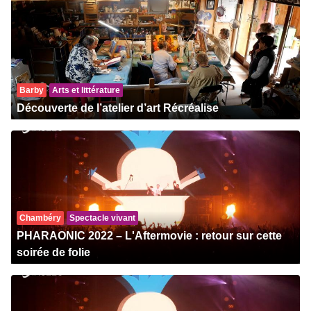
Barby
Arts et littérature
Découverte de l’atelier d’art Récréalise
Chambéry
Spectacle vivant
PHARAONIC 2022 – L'Aftermovie : retour sur cette
soirée de folie