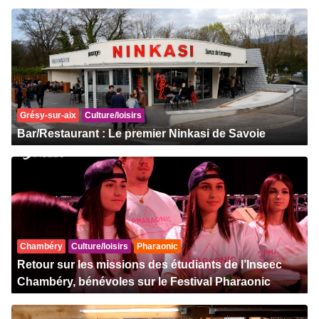
Grésy-sur-aix
Culture/loisirs
Bar/Restaurant : Le premier Ninkasi de Savoie
Chambéry
Culture/loisirs
Pharaonic
Retour sur les missions des étudiants de l’Inseec
Chambéry, bénévoles sur le Festival Pharaonic