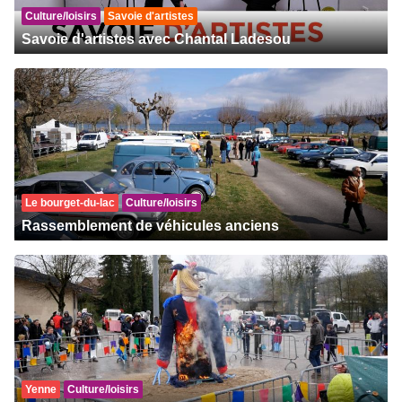
Culture/loisirs
Savoie d'artistes
Savoie d'artistes avec Chantal Ladesou
Le bourget-du-lac
Culture/loisirs
Rassemblement de véhicules anciens
Yenne
Culture/loisirs