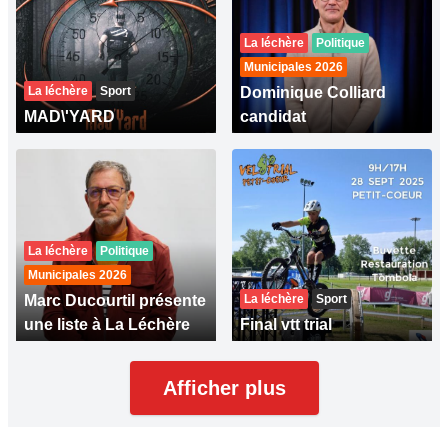
La léchère
Politique
Municipales 2026
La léchère
Sport
Dominique Colliard
MAD\'YARD
candidat
La léchère
Politique
Municipales 2026
Marc Ducourtil présente
La léchère
Sport
une liste à La Léchère
Final vtt trial
Afficher plus