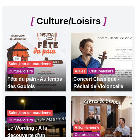
[
Culture/Loisirs
]
Saint-jean-de-maurienne
Culture/loisirs
Allues
Culture/loisirs
Fête du pain - Au temps
Concert Classique -
des Gaulois
Récital de Violoncelle
Saint-jean-de-maurienne
Culture/loisirs
Le Wording : À la
Aillon-le-jeune
découverte d'un
Culture/loisirs