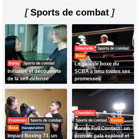
[
Sports de combat
]
Albertville
Sports de combat
Boxe
Barby
Sports de combat
Le gala de boxe du
Initiation et découverte
SCBA a tenu toutes ses
de la self-défense
promesses
Chambéry
Frontenex
Sports de combat
Sports de combat
Karaté
Boxe
Inauguration
Karaté Full Contact : un
Impact Boxing 73, un
premier gala explosif et