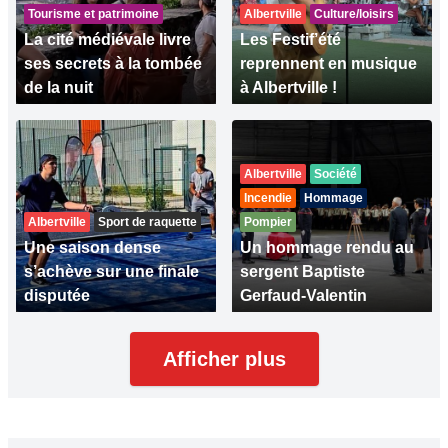
Tourisme et patrimoine
Albertville
Culture/loisirs
La cité médiévale livre
Les Festif’été
ses secrets à la tombée
reprennent en musique
de la nuit
à Albertville !
Albertville
Société
Incendie
Hommage
Albertville
Sport de raquette
Pompier
Une saison dense
Un hommage rendu au
s’achève sur une finale
sergent Baptiste
disputée
Gerfaud-Valentin
Afficher plus