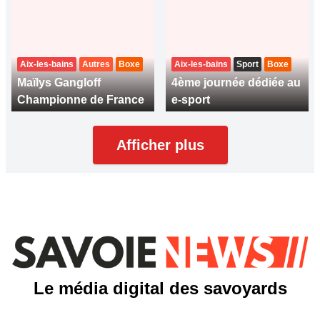
Aix-les-bains
Autres
Boxe
Aix-les-bains
Sport
Boxe
Maïlys Gangloff
4ème journée dédiée au
Championne de France
e-sport
Afficher plus
Le média digital des savoyards