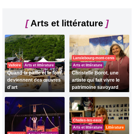
[
Arts et littérature
]
Lanslebourg-mont-cenis
Valloire
Arts et littérature
Arts et littérature
Quand la paille et le foin
Christelle Borot, une
deviennent des œuvres
artiste qui fait vivre le
d'art
patrimoine savoyard
Challes-les-eaux
Arts et littérature
Littérature