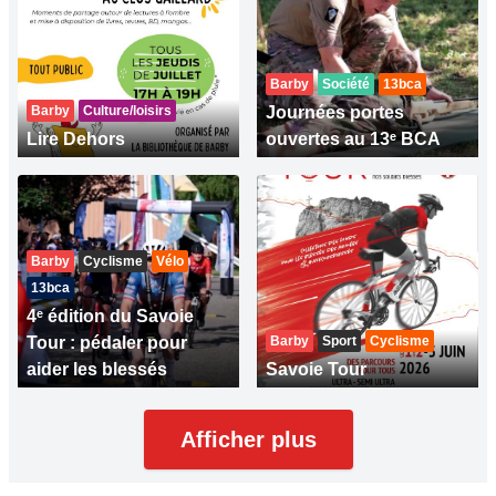
Barby
Société
13bca
Barby
Culture/loisirs
Journées portes
Lire Dehors
ouvertes au 13ᵉ BCA
Barby
Cyclisme
Vélo
13bca
4ᵉ édition du Savoie
Tour : pédaler pour
Barby
Sport
Cyclisme
aider les blessés
Savoie Tour
Afficher plus