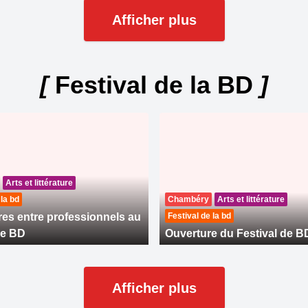
Afficher plus
[
Festival de la BD
]
Arts et littérature
 la bd
Chambéry
Arts et littérature
es entre professionnels au
Festival de la bd
de BD
Ouverture du Festival de B
Afficher plus