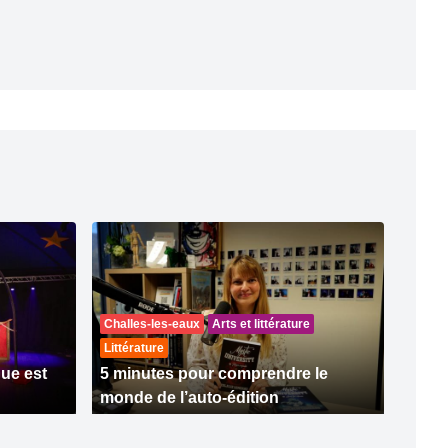
Challes-les-eaux
Arts et littérature
Littérature
que est
5 minutes pour comprendre le
monde de l’auto-édition