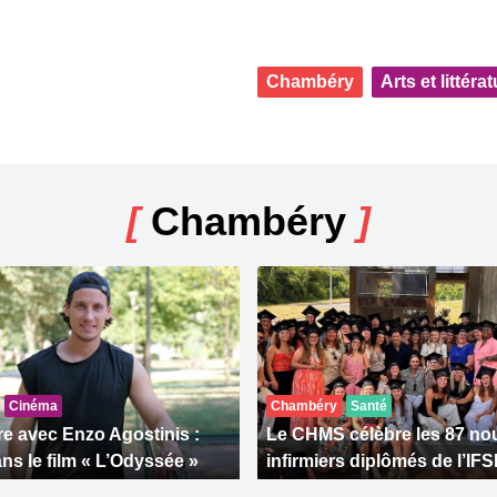
Chambéry
Arts et littéra
[
Chambéry
]
Cinéma
Chambéry
Santé
e avec Enzo Agostinis :
Le CHMS célèbre les 87 n
ns le film « L’Odyssée »
infirmiers diplômés de l’IFS