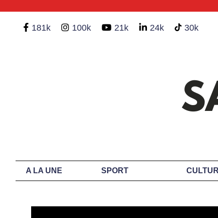
181k
100k
21k
24k
30k
A LA UNE
SPORT
CULTUR