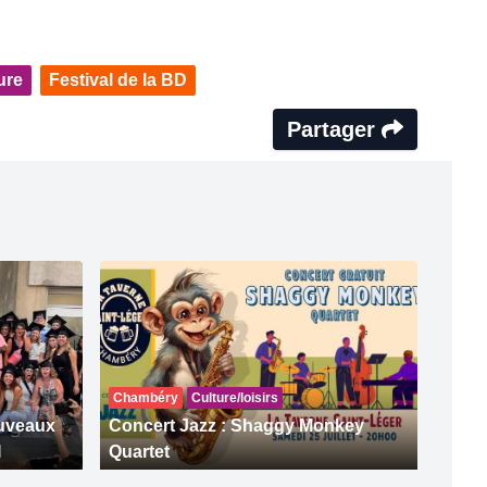
ture
Festival de la BD
Partager
Chambéry
Culture/loisirs
ouveaux
Concert Jazz : Shaggy Monkey
I
Quartet