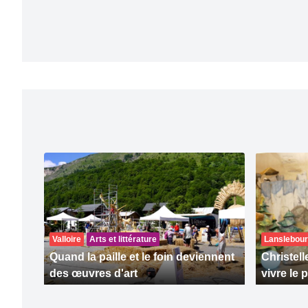
Valloire
Arts et littérature
Lanslebour
Quand la paille et le foin deviennent
Christell
des œuvres d'art
vivre le