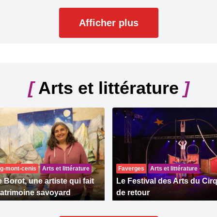
Afficher plus
[
Arts et littérature
]
g-mont-cenis
Arts et littérature
Faverges
Arts et littérature
e Borot, une artiste qui fait
Le Festival des Arts du Cir
 patrimoine savoyard
de retour