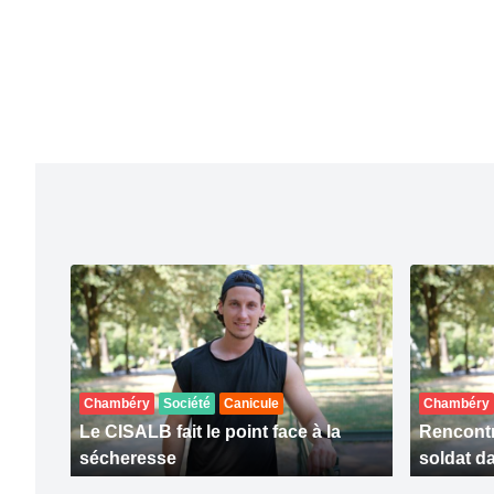
Chambéry
Société
Canicule
Chambéry
Le CISALB fait le point face à la
Rencontr
sécheresse
soldat da