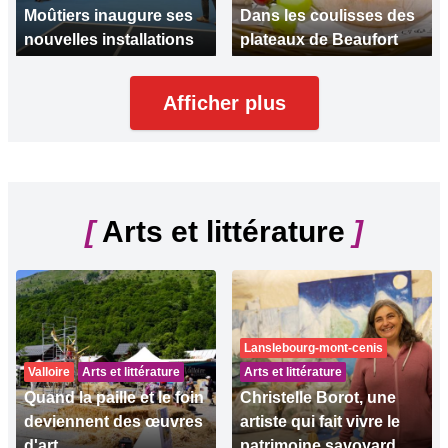
Moûtiers inaugure ses
Dans les coulisses des
nouvelles installations
plateaux de Beaufort
Afficher plus
[
Arts et littérature
]
Lanslebourg-mont-cenis
Valloire
Arts et littérature
Arts et littérature
Quand la paille et le foin
Christelle Borot, une
deviennent des œuvres
artiste qui fait vivre le
d'art
patrimoine savoyard