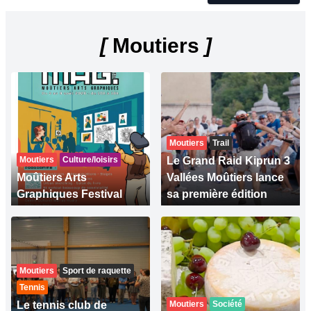
[
Moutiers
]
Moutiers
Trail
Moutiers
Culture/loisirs
Le Grand Raid Kiprun 3
Moûtiers Arts
Vallées Moûtiers lance
Graphiques Festival
sa première édition
Moutiers
Sport de raquette
Tennis
Le tennis club de
Moutiers
Société