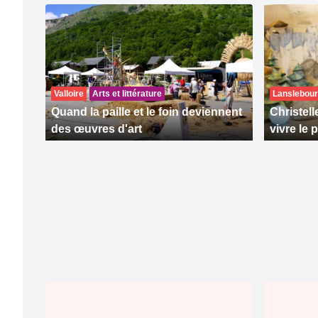
Valloire
Arts et littérature
Lanslebour
Quand la paille et le foin deviennent
Christell
des œuvres d'art
vivre le