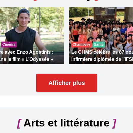
Cinéma
Chambéry
Santé
e avec Enzo Agostinis :
Le CHMS célèbre les 87 n
ns le film « L’Odyssée »
infirmiers diplômés de l’IFS
Afficher plus
[
Arts et littérature
]