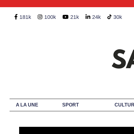
181k
100k
21k
24k
30k
A LA UNE
SPORT
CULTUR