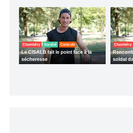
Chambéry
Société
Canicule
Chambéry
Le CISALB fait le point face à la
Rencontr
sécheresse
soldat da