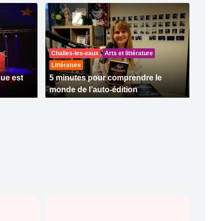
Challes-les-eaux
Arts et littérature
Littérature
que est
5 minutes pour comprendre le
monde de l’auto-édition