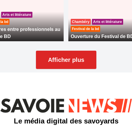
Arts et littérature
 la bd
Chambéry
Arts et littérature
es entre professionnels au
Festival de la bd
de BD
Ouverture du Festival de B
Afficher plus
Le média digital des savoyards