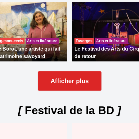
g-mont-cenis
Arts et littérature
Faverges
Arts et littérature
e Borot, une artiste qui fait
Le Festival des Arts du Cir
 patrimoine savoyard
de retour
Afficher plus
[
Festival de la BD
]