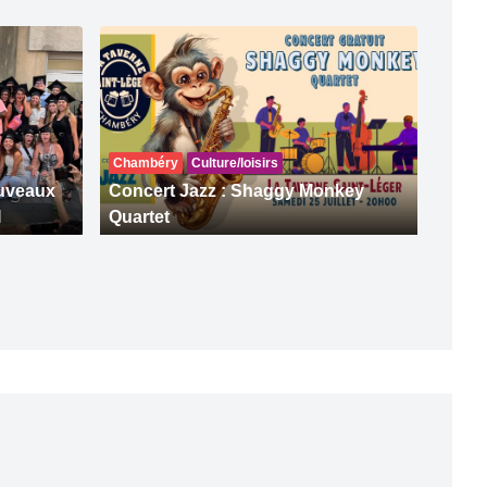
Chambéry
Culture/loisirs
ouveaux
Concert Jazz : Shaggy Monkey
I
Quartet