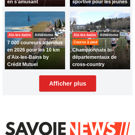
en s’amusant
sportive pour les jeunes
Aix-les-bains
Athlétisme
Aix-les-bains
Athlétisme
7 000 coureurs attendus
Course à pied
en 2026 pour les 10 km
Championnats bi-
d’Aix-les-Bains by
départementaux de
Crédit Mutuel
cross-country
Afficher plus