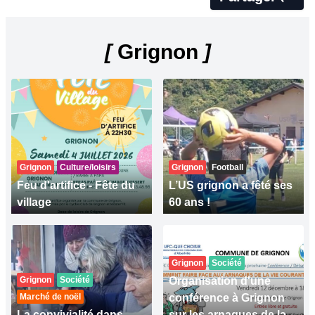
[
Grignon
]
Grignon
Culture/loisirs
Grignon
Football
Feu d'artifice - Fête du
L’US grignon a fêté ses
village
60 ans !
Grignon
Société
Grignon
Société
Organisation d'une
Marché de noël
conférence à Grignon
La convivialité dans
sur les arnaques de la