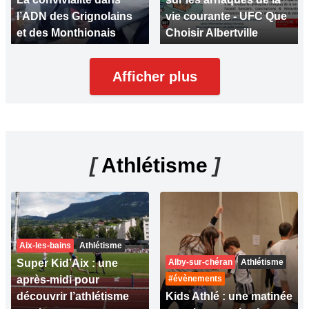
l’ADN des Grignolains
vie courante - UFC Que
et des Monthionais
Choisir Albertville
Afficher plus
[
Athlétisme
]
Aix-les-bains
Athlétisme
Super Kid’Aix : une
Alby-sur-chéran
Athlétisme
après-midi pour
#évènements
découvrir l’athlétisme
Kids Athlé : une matinée