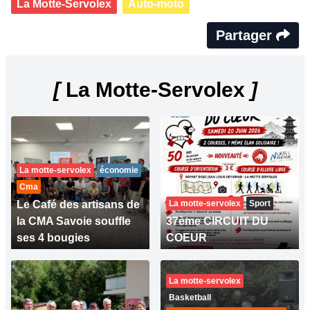
La Motte-Servolex
Auto-moto
Partager
[
La Motte-Servolex
]
La motte-servolex
économie
Cma
Le Café des artisans de
La motte-servolex
Sport
la CMA Savoie souffle
37ème CIRCUIT DU
ses 4 bougies
COEUR
La motte-servolex
Basketball