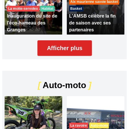
Aix maurienne savoie basket
La motte-servolex
Habitat
Basket
Inauguration du site de
L'AMSB célèbre la fin
l’éco-hameau des
de saison avec ses
Granges
partenaires
Afficher plus
[
Auto-moto
]
La ravoire
Auto-moto