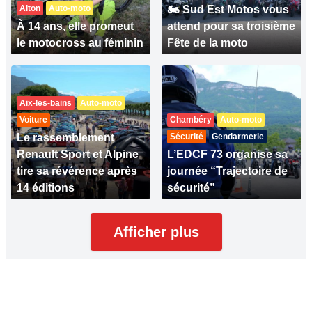
Aiton
Auto-moto
🏍 Sud Est Motos vous
À 14 ans, elle promeut
attend pour sa troisième
le motocross au féminin
Fête de la moto
Aix-les-bains
Auto-moto
Voiture
Chambéry
Auto-moto
Le rassemblement
Sécurité
Gendarmerie
Renault Sport et Alpine
L’EDCF 73 organise sa
tire sa révérence après
journée “Trajectoire de
14 éditions
sécurité”
Afficher plus