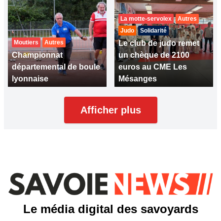
La motte-servolex
Autres
Judo
Solidarité
Moutiers
Autres
Le club de judo remet
Championnat
un chèque de 2100
départemental de boule
euros au CME Les
lyonnaise
Mésanges
Afficher plus
Le média digital des savoyards