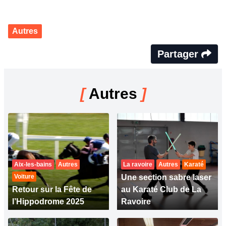
Autres
Partager
[
Autres
]
Aix-les-bains
Autres
La ravoire
Autres
Karaté
Voiture
Une section sabre laser
Retour sur la Fête de
au Karaté Club de La
l’Hippodrome 2025
Ravoire