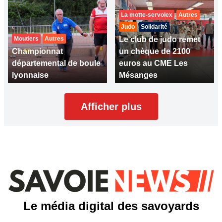
La motte-servolex
Autres
Judo
Solidarité
Moutiers
Autres
Le club de judo remet
Championnat
un chèque de 2100
départemental de boule
euros au CME Les
lyonnaise
Mésanges
Afficher plus
Le média digital des savoyards