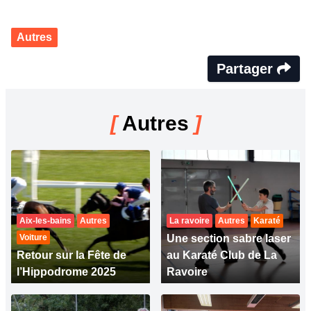
Autres
Partager
[
Autres
]
Aix-les-bains
Autres
La ravoire
Autres
Karaté
Voiture
Une section sabre laser
Retour sur la Fête de
au Karaté Club de La
l’Hippodrome 2025
Ravoire