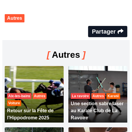
Autres
Partager
[
Autres
]
Aix-les-bains
Autres
La ravoire
Autres
Karaté
Voiture
Une section sabre laser
Retour sur la Fête de
au Karaté Club de La
l’Hippodrome 2025
Ravoire