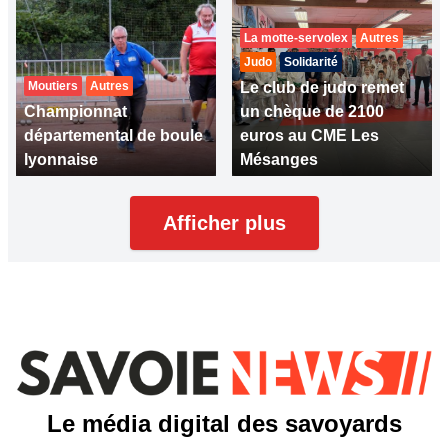
La motte-servolex
Autres
Judo
Solidarité
Moutiers
Autres
Le club de judo remet
Championnat
un chèque de 2100
départemental de boule
euros au CME Les
lyonnaise
Mésanges
Afficher plus
Le média digital des savoyards