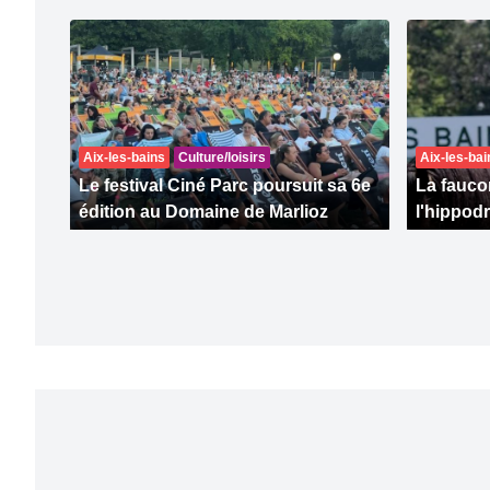
Aix-les-bains
Culture/loisirs
Aix-les-bai
Le festival Ciné Parc poursuit sa 6e
La faucon
édition au Domaine de Marlioz
l'hippod