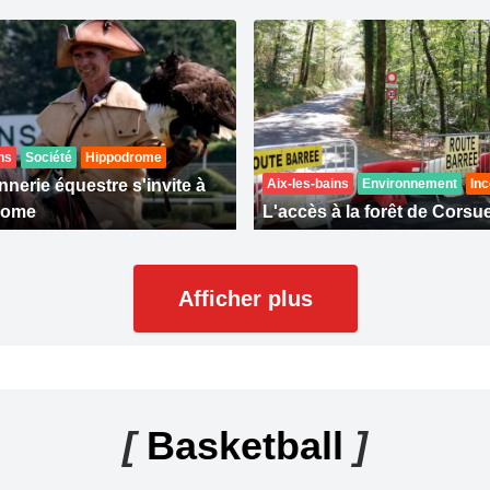
ns
Société
Hippodrome
nerie équestre s'invite à
Aix-les-bains
Environnement
Inc
rome
L'accès à la forêt de Corsue
Afficher plus
[
Basketball
]