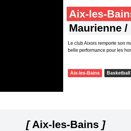
Aix-les-Bai
Maurienne / 
Le club Aixois remporte son m
belle performance pour les 
Aix-les-Bains
Basketball
[
Aix-les-Bains
]