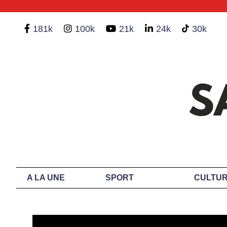
181k
100k
21k
24k
30k
A LA UNE
SPORT
CULTUR