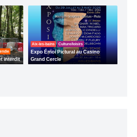
Aix-les-bains
Culture/loisirs
endie
Expo Émoi Pictural au Casino
t interdit
Grand Cercle