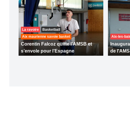
La ravoire
Basketball
Aix maurienne savoie basket
Aix-les-bai
Corentin Falcoz quitte l’AMSB et
Inaugura
s’envole pour l’Espagne
de l'AM