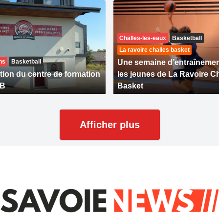
Challes-les-eaux
Basketball
La ravoire challes basket
ns
Basketball
Une semaine d’entraînemen
tion du centre de formation
les jeunes de La Ravoire C
SB
Basket
Afficher plus