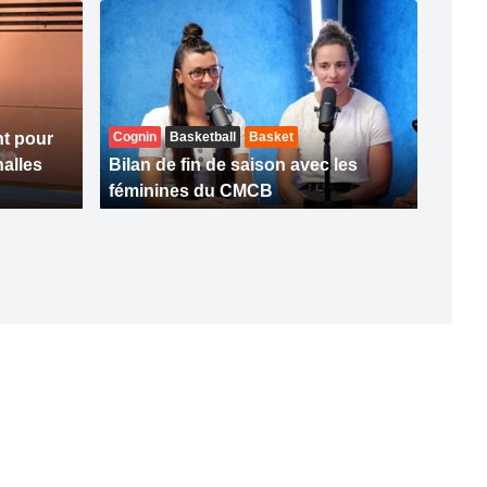
t pour
Cognin
Basketball
Basket
halles
Bilan de fin de saison avec les
féminines du CMCB