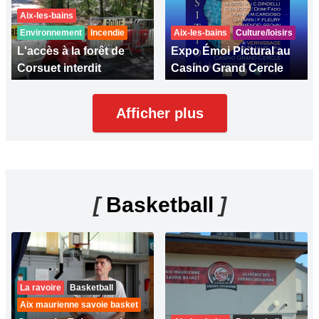
Aix-les-bains
Environnement
Incendie
Aix-les-bains
Culture/loisirs
L'accès à la forêt de
Expo Émoi Pictural au
Corsuet interdit
Casino Grand Cercle
Afficher plus
[
Basketball
]
La ravoire
Basketball
Aix maurienne savoie basket