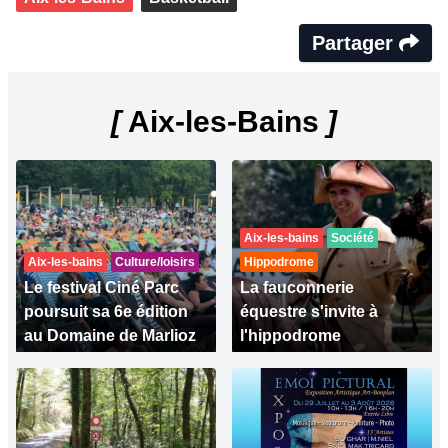
Partager
[
Aix-les-Bains
]
Aix-les-bains
Société
Aix-les-bains
Culture/loisirs
Hippodrome
Le festival Ciné Parc
La fauconnerie
poursuit sa 6e édition
équestre s'invite à
au Domaine de Marlioz
l'hippodrome