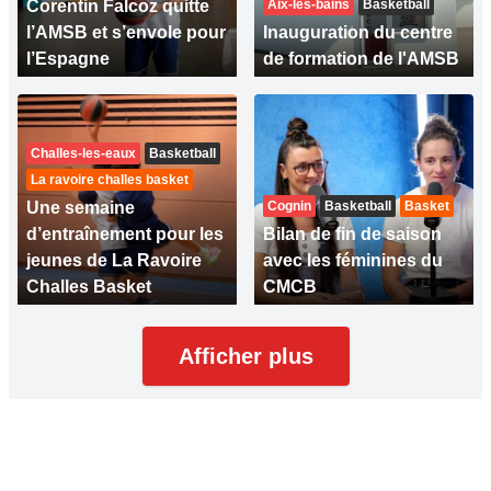
Corentin Falcoz quitte
Aix-les-bains
Basketball
l’AMSB et s’envole pour
Inauguration du centre
l’Espagne
de formation de l'AMSB
Challes-les-eaux
Basketball
La ravoire challes basket
Une semaine
Cognin
Basketball
Basket
d’entraînement pour les
Bilan de fin de saison
jeunes de La Ravoire
avec les féminines du
Challes Basket
CMCB
Afficher plus