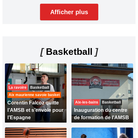
Afficher plus
[
Basketball
]
La ravoire
Basketball
Aix maurienne savoie basket
Corentin Falcoz quitte
Aix-les-bains
Basketball
l’AMSB et s’envole pour
Inauguration du centre
l’Espagne
de formation de l'AMSB