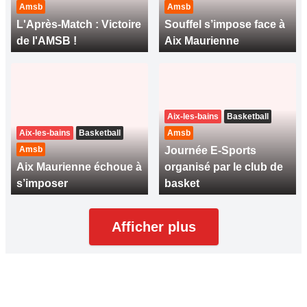
Amsb
Amsb
L'Après-Match : Victoire
Souffel s’impose face à
de l'AMSB !
Aix Maurienne
Aix-les-bains
Basketball
Aix-les-bains
Basketball
Amsb
Amsb
Journée E-Sports
Aix Maurienne échoue à
organisé par le club de
s’imposer
basket
Afficher plus