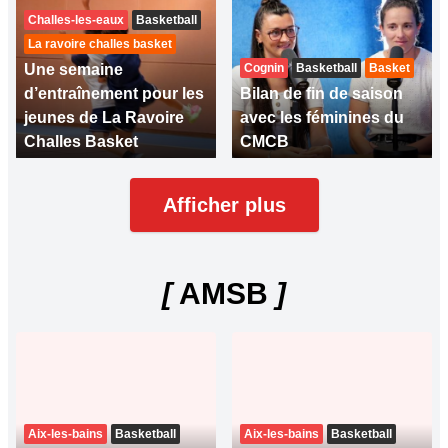
Challes-les-eaux
Basketball
La ravoire challes basket
Une semaine
Cognin
Basketball
Basket
d’entraînement pour les
Bilan de fin de saison
jeunes de La Ravoire
avec les féminines du
Challes Basket
CMCB
Afficher plus
[
AMSB
]
Aix-les-bains
Basketball
Aix-les-bains
Basketball