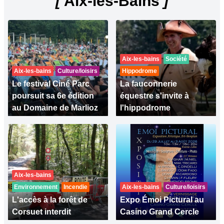
[
Aix-les-Bains
]
Aix-les-bains
Société
Aix-les-bains
Culture/loisirs
Hippodrome
Le festival Ciné Parc
La fauconnerie
poursuit sa 6e édition
équestre s'invite à
au Domaine de Marlioz
l'hippodrome
Aix-les-bains
Environnement
Incendie
Aix-les-bains
Culture/loisirs
L'accès à la forêt de
Expo Émoi Pictural au
Corsuet interdit
Casino Grand Cercle