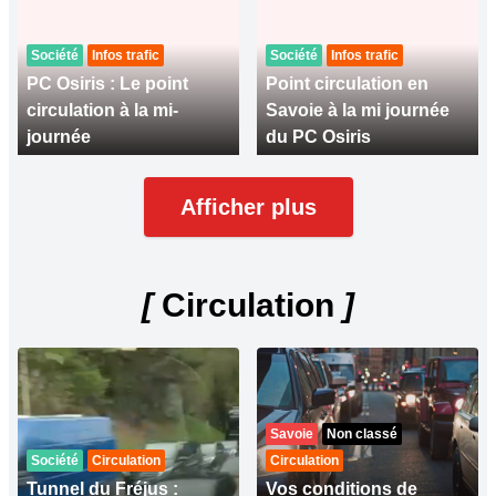
Société
Infos trafic
Société
Infos trafic
PC Osiris : Le point
Point circulation en
circulation à la mi-
Savoie à la mi journée
journée
du PC Osiris
Afficher plus
[
Circulation
]
Savoie
Non classé
Société
Circulation
Circulation
Tunnel du Fréjus :
Vos conditions de