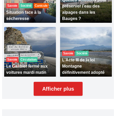
Savoie
Société
Canicule
préserver l’eau des
Situation face à la
alpages dans les
sécheresse
Bauges ?
Savoie
Société
Savoie
Circulation
L’Acte III de la loi
Le Galibier fermé aux
Montagne
voitures mardi matin
définitivement adopté
Afficher plus