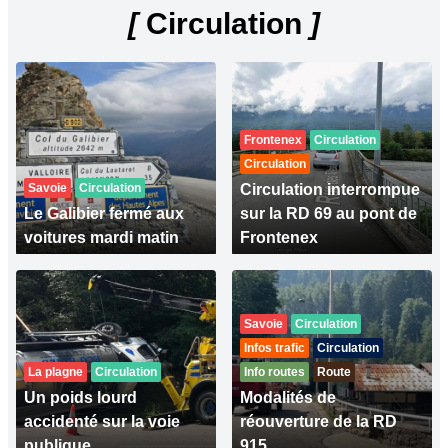
[
Circulation
]
Frontenex
Circulation
Circulation
Savoie
Circulation
Circulation interrompue
Le Galibier fermé aux
sur la RD 69 au pont de
voitures mardi matin
Frontenex
Savoie
Circulation
Infos trafic
Circulation
La plagne
Circulation
Info routes
Route
Un poids lourd
Modalités de
accidenté sur la voie
réouverture de la RD
publique
915