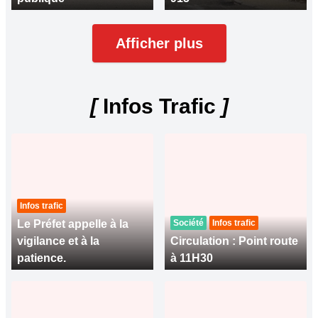
Afficher plus
[
Infos Trafic
]
Infos trafic
Le Préfet appelle à la
Société
Infos trafic
vigilance et à la
Circulation : Point route
patience.
à 11H30