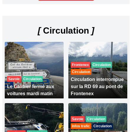
[
Circulation
]
Frontenex
Circulation
Circulation
Savoie
Circulation
Circulation interrompue
Le Galibier fermé aux
sur la RD 69 au pont de
voitures mardi matin
Frontenex
Savoie
Circulation
Infos trafic
Circulation