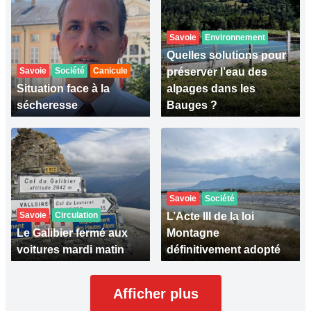
Savoie
Environnement
Quelles solutions pour
Savoie
Société
Canicule
préserver l’eau des
Situation face à la
alpages dans les
sécheresse
Bauges ?
Savoie
Société
Savoie
Circulation
L’Acte III de la loi
Le Galibier fermé aux
Montagne
voitures mardi matin
définitivement adopté
Afficher plus