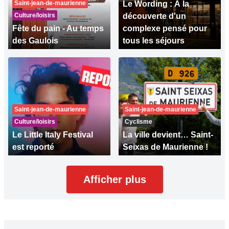
Saint-jean-de-maurienne
Le Wording : À la
Culture/loisirs
découverte d'un
Fête du pain - Au temps
complexe pensé pour
des Gaulois
tous les séjours
Saint-jean-de-maurienne
Saint-jean-de-maurienne
Culture/loisirs
Cyclisme
Le Little Italy Festival
La ville devient… Saint-
est reporté
Seixas de Maurienne !
Afficher plus