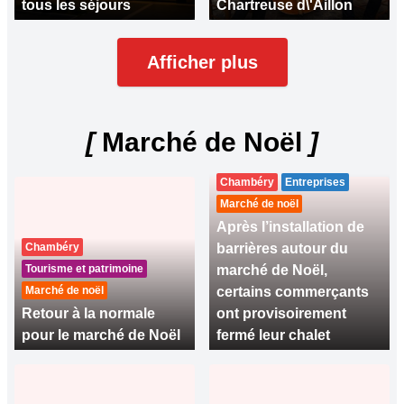
tous les séjours
Chartreuse d\'Aillon
Afficher plus
[
Marché de Noël
]
Chambéry
Entreprises
Marché de noël
Après l’installation de
Chambéry
barrières autour du
Tourisme et patrimoine
marché de Noël,
Marché de noël
certains commerçants
Retour à la normale
ont provisoirement
pour le marché de Noël
fermé leur chalet