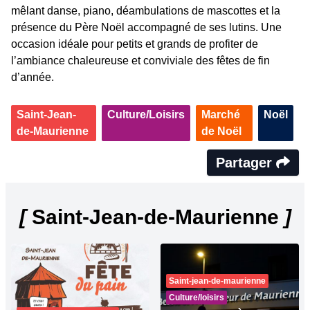
mêlant danse, piano, déambulations de mascottes et la
présence du Père Noël accompagné de ses lutins. Une
occasion idéale pour petits et grands de profiter de
l’ambiance chaleureuse et conviviale des fêtes de fin
d’année.
Saint-Jean-
Culture/Loisirs
Marché
Noël
de-Maurienne
de Noël
Partager
[
Saint-Jean-de-Maurienne
]
Saint-jean-de-maurienne
Culture/loisirs