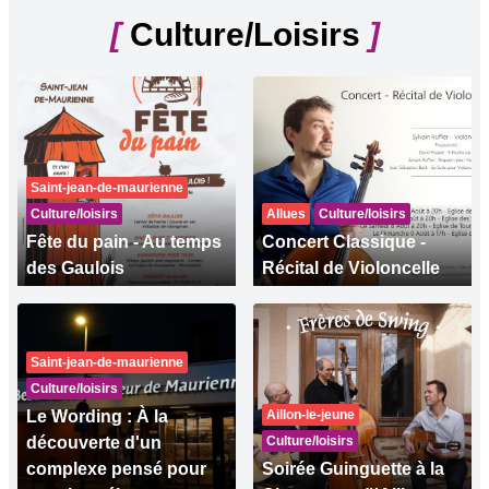
[
Culture/Loisirs
]
Saint-jean-de-maurienne
Culture/loisirs
Allues
Culture/loisirs
Fête du pain - Au temps
Concert Classique -
des Gaulois
Récital de Violoncelle
Saint-jean-de-maurienne
Culture/loisirs
Le Wording : À la
Aillon-le-jeune
découverte d'un
Culture/loisirs
complexe pensé pour
Soirée Guinguette à la