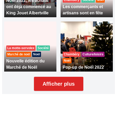
Noël 2022, les achats
Chambéry
Société
Noël
ont déjà commencé au
Les commerçants et
King Jouet Albertville
artisans sont en fête
La motte-servolex
Société
Marché de noël
Noël
Chambéry
Culture/loisirs
Nouvelle édition du
Noël
Marché de Noël
Pop-up de Noël 2022
Afficher plus