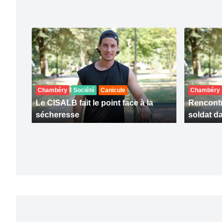
Chambéry
Société
Canicule
Chambéry
Le CISALB fait le point face à la
Rencontr
sécheresse
soldat da