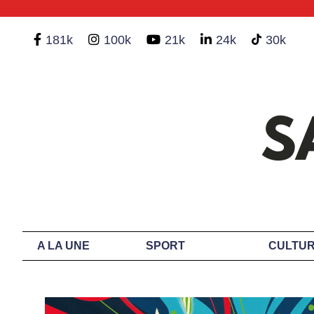
181k
100k
21k
24k
30k
A LA UNE
SPORT
CULTUR