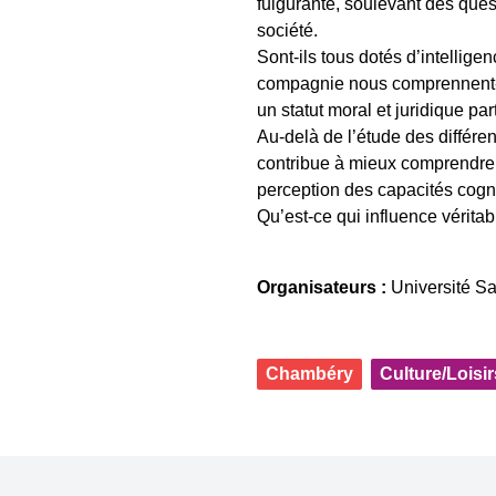
fulgurante, soulevant des quest
société.
Sont-ils tous dotés d’intellig
compagnie nous comprennent-il
un statut moral et juridique part
Au-delà de l’étude des différe
contribue à mieux comprendre 
perception des capacités cogn
Qu’est-ce qui influence vérit
Organisateurs :
Université S
Chambéry
Culture/Loisir