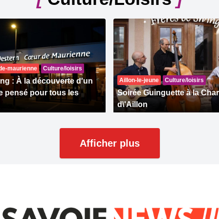
-de-maurienne
Culture/loisirs
ng : À la découverte d'un
Aillon-le-jeune
Culture/loisirs
 pensé pour tous les
Soirée Guinguette à la Cha
d\'Aillon
Afficher plus