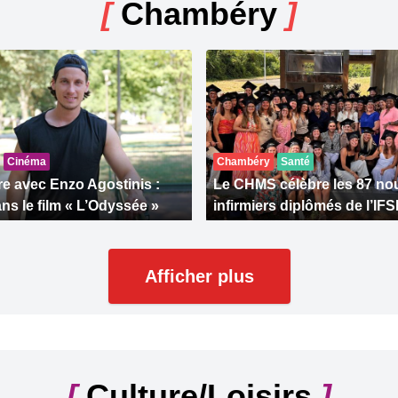
[
Chambéry
]
Cinéma
Chambéry
Santé
e avec Enzo Agostinis :
Le CHMS célèbre les 87 n
ns le film « L’Odyssée »
infirmiers diplômés de l’IFS
Afficher plus
[
Culture/Loisirs
]