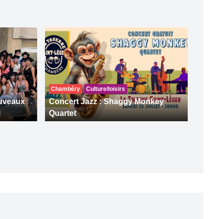
Chambéry
Culture/loisirs
ouveaux
Concert Jazz : Shaggy Monkey
I
Quartet