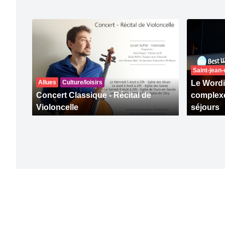
Saint-jean
Allues
Culture/loisirs
Le Wordi
Concert Classique - Récital de
complexe
Violoncelle
séjours