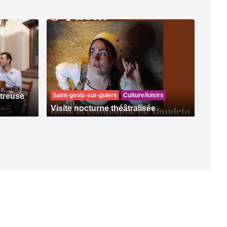
rtreuse
Saint-genix-sur-guiers
Culture/loisirs
Visite nocturne théâtralisée