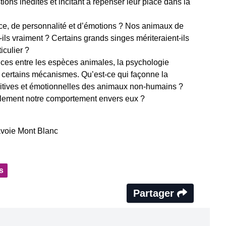
ions inédites et incitant à repenser leur place dans la
ence, de personnalité et d’émotions ? Nos animaux de
s vraiment ? Certains grands singes mériteraient-ils
iculier ?
nces entre les espèces animales, la psychologie
certains mécanismes. Qu’est-ce qui façonne la
itives et émotionnelles des animaux non-humains ?
ablement notre comportement envers eux ?
avoie Mont Blanc
s
Partager