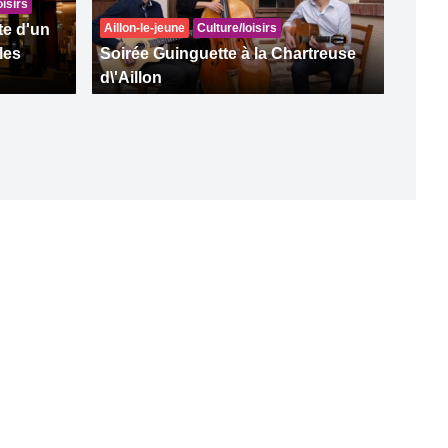
oisirs
te d'un
Aillon-le-jeune
Culture/loisirs
les
Soirée Guinguette à la Chartreuse
d\'Aillon