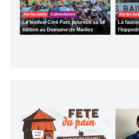
Aix-les-bains
Culture/loisirs
Aix-les-bai
Le festival Ciné Parc poursuit sa 6e
La faucon
édition au Domaine de Marlioz
l'hippod