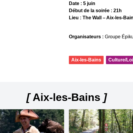
Date : 5 juin
Début de la soirée : 21h
Lieu : The Wall – Aix-les-Bai
Organisateurs :
Groupe Épiku
Aix-les-Bains
Culture/Loi
[
Aix-les-Bains
]