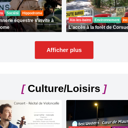
ns
Société
Hippodrome
nerie équestre s'invite à
Aix-les-bains
Environnement
Inc
rome
L'accès à la forêt de Corsue
Afficher plus
[
Culture/Loisirs
]