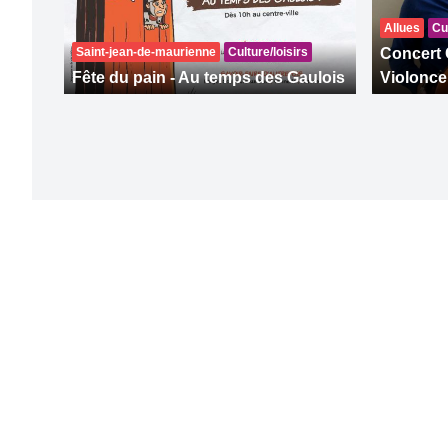
Allues
Cul
Saint-jean-de-maurienne
Culture/loisirs
Concert 
Fête du pain - Au temps des Gaulois
Violonce