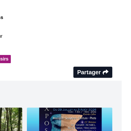
ns
r
sirs
Partager