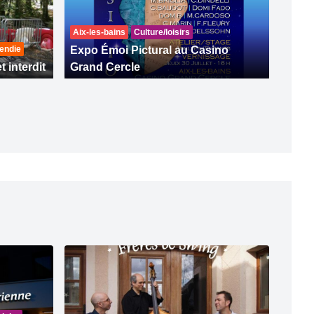
Aix-les-bains
Culture/loisirs
endie
Expo Émoi Pictural au Casino
t interdit
Grand Cercle