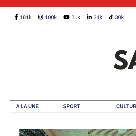
181k
100k
21k
24k
30k
A LA UNE
SPORT
CULTUR