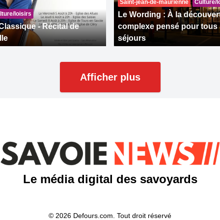
Saint-jean-de-maurienne
Culture/l
ture/loisirs
Le Wording : À la découver
Classique - Récital de
complexe pensé pour tous 
lle
séjours
Afficher plus
Le média digital des savoyards
© 2026 Defours.com. Tout droit réservé