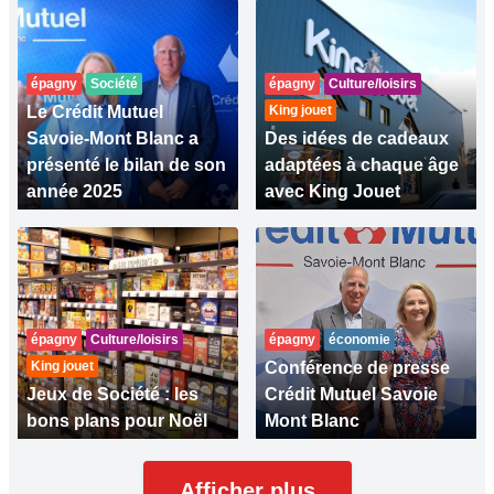
épagny
Société
épagny
Culture/loisirs
Le Crédit Mutuel
King jouet
Savoie-Mont Blanc a
Des idées de cadeaux
présenté le bilan de son
adaptées à chaque âge
année 2025
avec King Jouet
épagny
Culture/loisirs
épagny
économie
King jouet
Conférence de presse
Jeux de Société : les
Crédit Mutuel Savoie
bons plans pour Noël
Mont Blanc
Afficher plus