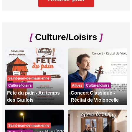
[
Culture/Loisirs
]
Saint-jean-de-maurienne
Culture/loisirs
Allues
Culture/loisirs
Fête du pain - Au temps
Concert Classique -
des Gaulois
Récital de Violoncelle
Saint-jean-de-maurienne