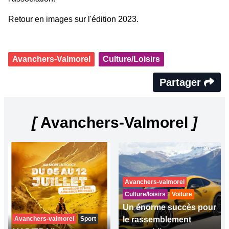
Retour en images sur l'édition 2023.
Avanchers-Valmorel
Culture/Loisirs
Partager
[
Avanchers-Valmorel
]
Avanchers-valmorel
Culture/loisirs
Voiture
Un énorme succès pour
Avanchers-valmorel
Sport
le rassemblement