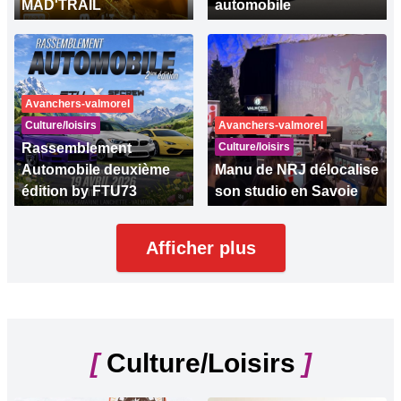
MAD'TRAIL
automobile
Avanchers-valmorel
Culture/loisirs
Avanchers-valmorel
Rassemblement
Culture/loisirs
Automobile deuxième
Manu de NRJ délocalise
édition by FTU73
son studio en Savoie
Afficher plus
[
Culture/Loisirs
]