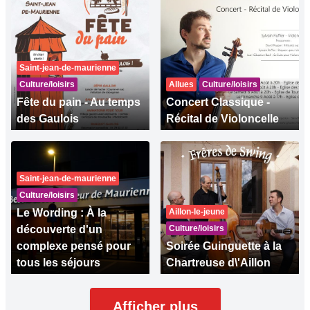
Saint-jean-de-maurienne
Culture/loisirs
Allues
Culture/loisirs
Fête du pain - Au temps
Concert Classique -
des Gaulois
Récital de Violoncelle
Saint-jean-de-maurienne
Culture/loisirs
Le Wording : À la
Aillon-le-jeune
découverte d'un
Culture/loisirs
complexe pensé pour
Soirée Guinguette à la
tous les séjours
Chartreuse d\'Aillon
Afficher plus