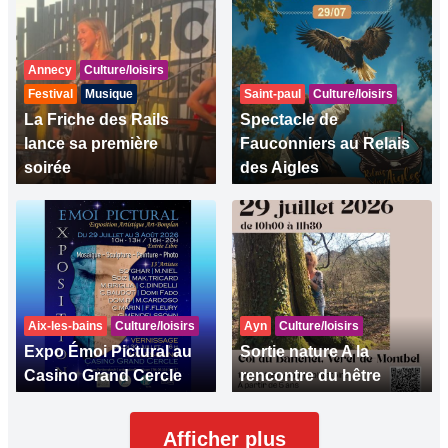
Annecy
Culture/loisirs
Festival
Musique
Saint-paul
Culture/loisirs
La Friche des Rails
Spectacle de
lance sa première
Fauconniers au Relais
soirée
des Aigles
Aix-les-bains
Culture/loisirs
Ayn
Culture/loisirs
Expo Émoi Pictural au
Sortie nature A la
Casino Grand Cercle
rencontre du hêtre
Afficher plus