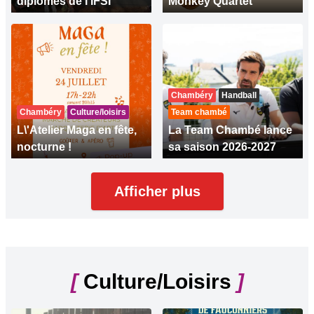
diplômés de l’IFSI
Monkey Quartet
Chambéry
Handball
Chambéry
Culture/loisirs
Team chambé
L\'Atelier Maga en fête,
La Team Chambé lance
nocturne !
sa saison 2026-2027
Afficher plus
[
Culture/Loisirs
]