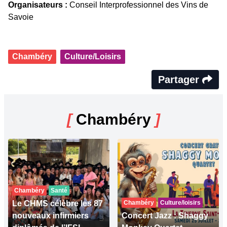
Organisateurs :
Conseil Interprofessionnel des Vins de
Savoie
Chambéry
Culture/Loisirs
Partager
[
Chambéry
]
Chambéry
Santé
Le CHMS célèbre les 87
Chambéry
Culture/loisirs
nouveaux infirmiers
Concert Jazz : Shaggy