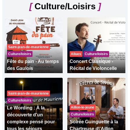
[
Culture/Loisirs
]
Saint-jean-de-maurienne
Culture/loisirs
Allues
Culture/loisirs
Fête du pain - Au temps
Concert Classique -
des Gaulois
Récital de Violoncelle
Saint-jean-de-maurienne
Culture/loisirs
Le Wording : À la
Aillon-le-jeune
découverte d'un
Culture/loisirs
complexe pensé pour
Soirée Guinguette à la
tous les séjours
Chartreuse d\'Aillon