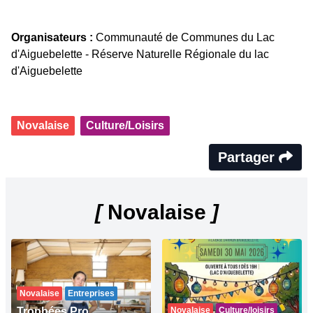
Organisateurs :
Communauté de Communes du Lac
d'Aiguebelette - Réserve Naturelle Régionale du lac
d'Aiguebelette
Novalaise
Culture/Loisirs
Partager
[
Novalaise
]
Novalaise
Entreprises
Trophées Pro
Novalaise
Culture/loisirs