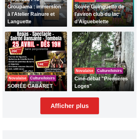
Groupama : immersion
Soirée Guinguette de
à l'Atelier Rainure et
l'aviron club du lac
Languette
d'Aiguebelette
Novalaise
Culture/loisirs
Novalaise
Culture/loisirs
Ciné-débat "Premières
SOIRÉE CABARET
Loges"
Afficher plus