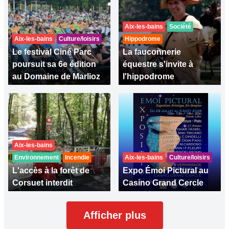
Aix-les-bains
Société
Aix-les-bains
Culture/loisirs
Hippodrome
Le festival Ciné Parc
La fauconnerie
poursuit sa 6e édition
équestre s'invite à
au Domaine de Marlioz
l'hippodrome
Aix-les-bains
Environnement
Incendie
Aix-les-bains
Culture/loisirs
L'accès à la forêt de
Expo Émoi Pictural au
Corsuet interdit
Casino Grand Cercle
Afficher plus