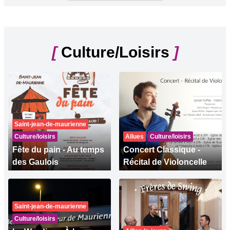
[
Culture/Loisirs
]
Saint-jean-de-maurienne
Culture/loisirs
Allues
Culture/loisirs
Fête du pain - Au temps
Concert Classique -
des Gaulois
Récital de Violoncelle
Saint-jean-de-maurienne
Culture/loisirs