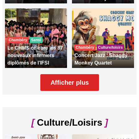
Chambéry
Santé
Le CHMS célèbre les 87
Chambéry
Culture/loisirs
nouveaux infirmiers
Concert Jazz : Shaggy
diplômés de l’IFSI
Monkey Quartet
Afficher plus
[
Culture/Loisirs
]