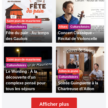
Saint-jean-de-maurienne
Culture/loisirs
Allues
Culture/loisirs
Fête du pain - Au temps
Concert Classique -
des Gaulois
Récital de Violoncelle
Saint-jean-de-maurienne
Culture/loisirs
Le Wording : À la
Aillon-le-jeune
découverte d'un
Culture/loisirs
complexe pensé pour
Soirée Guinguette à la
tous les séjours
Chartreuse d\'Aillon
Afficher plus