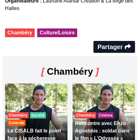
Organisateurs :
Lauriane Alantar Création & La forge des
Halles
Chambéry
Culture/Loisirs
Partager
[
Chambéry
]
Chambéry
Société
Chambéry
Cinéma
Canicule
Rencontre avec Enzo
Le CISALB fait le point
Agostinis : soldat dans
face à la sécheresse
le film « L’Odyssée »