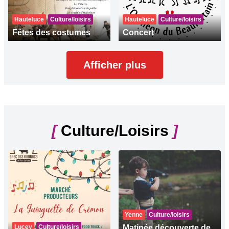
Hauteluce
Culture/loisirs
Hauteluce
Culture/loisirs
Fêtes des costumes
Concert
Afficher plus
[
Culture/Loisirs
]
Yenne
Culture/loisirs
Lucey
Culture/loisirs
Matinée découverte de