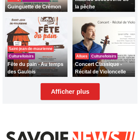
Guinguette de Crémon
la pêche
Saint-jean-de-maurienne
Culture/loisirs
Allues
Culture/loisirs
Fête du pain - Au temps
Concert Classique -
des Gaulois
Récital de Violoncelle
Afficher plus