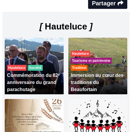
Partager
[
Hauteluce
]
Hauteluce
Tourisme et patrimoine
Hauteluce
Société
Tradition
Commémoration du 82ᵉ
Immersion au cœur des
anniversaire du grand
traditions du
parachutage
Beaufortain