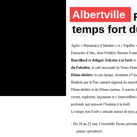
Albertville
temps fort 
Après « Histoire(s) d’Identité » et « Papilles
Entourées d’élus, dont Frédéric Burnier Framb
Bonvillard et délégué
Arlysère
à la forêt
et 
du
Fabulieu
, le café associatif de Notre-Dam
Dôme-théâtre
, et son équipe, invitaient à l’
Réalisée par le Parc naturel régional du massi
Dôme-théâtre et du Dôme-cinéma. À travers les
vivent, explorent, façonnent et s’émerveillent 
profonds qui unissent l’homme à la forêt.
Le temps fort Forêt s’articule autour de trois p
-
Du 18 au 22 mai, l’ensemble Tactus présenter
jeunes spectateurs