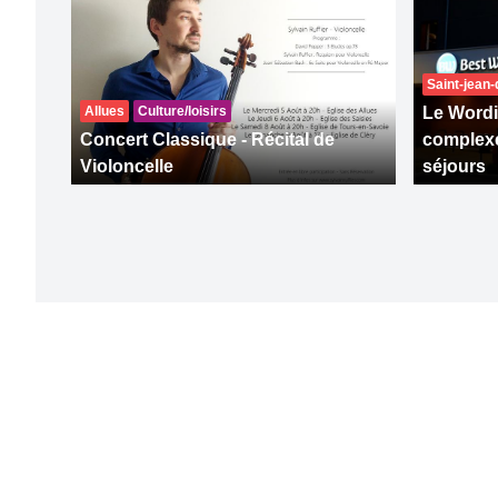
Saint-jean
Allues
Culture/loisirs
Le Wordi
Concert Classique - Récital de
complexe
Violoncelle
séjours