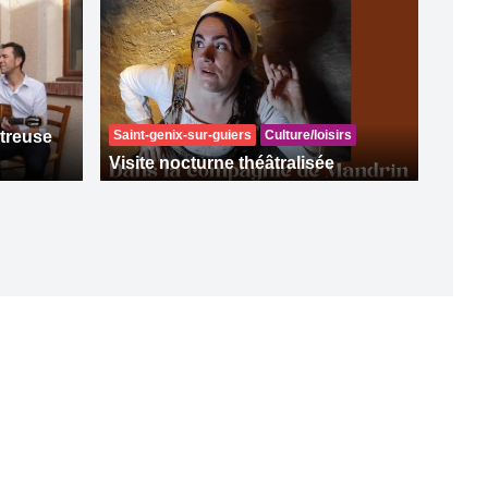
rtreuse
Saint-genix-sur-guiers
Culture/loisirs
Visite nocturne théâtralisée