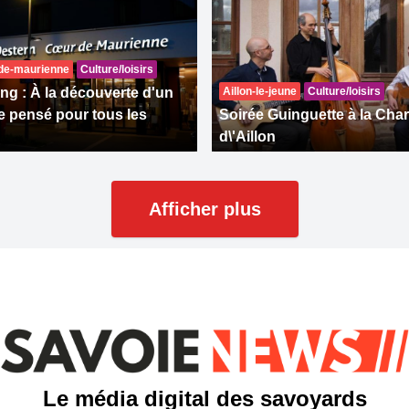
-de-maurienne
Culture/loisirs
ng : À la découverte d'un
Aillon-le-jeune
Culture/loisirs
 pensé pour tous les
Soirée Guinguette à la Cha
d\'Aillon
Afficher plus
Le média digital des savoyards