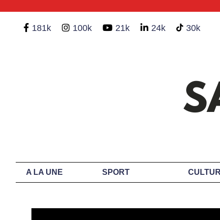
181k
100k
21k
24k
30k
A LA UNE
SPORT
CULTUR