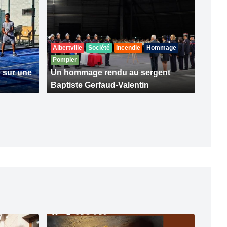
Albertville
Société
Incendie
Hommage
Pompier
 sur une
Un hommage rendu au sergent
Baptiste Gerfaud-Valentin