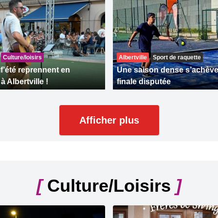
Culture/loisirs
Albertville
Sport de raquette
if’été reprennent en
Une saison dense s’achève
 Albertville !
finale disputée
Afficher plus
[
Culture/Loisirs
]