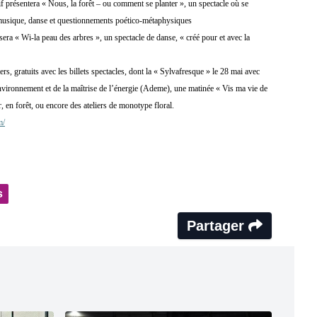
présentera « Nous, la forêt – ou comment se planter », un spectacle où se
 musique, danse et questionnements poético-métaphysiques
era « Wi-la peau des arbres », un spectacle de danse, « créé pour et avec la
ers, gratuits avec les billets spectacles, dont la « Sylvafresque » le 28 mai avec
environnement et de la maîtrise de l’énergie (Ademe), une matinée « Vis ma vie de
r, en forêt, ou encore des ateliers de monotype floral.
m/
s
Partager