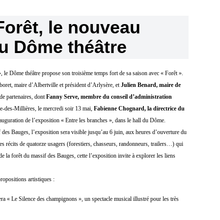
Forêt, le nouveau
du Dôme théâtre
 », le Dôme théâtre propose son troisième temps fort de sa saison avec « Forêt ».
oret, maire d’Albertville et président d’Arlysère, et
Julien
Benard
, maire de
de partenaires, dont
Fanny Serve, membre du conseil d’administration
e-des-Millières, le mercredi soir 13 mai,
Fabienne Chognard, la directrice du
inauguration de l’exposition « Entre les branches », dans le hall du Dôme.
f des Bauges, l’exposition sera visible jusqu’au 6 juin, aux heures d’ouverture du
 récits de quatorze usagers (forestiers, chasseurs, randonneurs, trailers…) qui
de la forêt du massif des Bauges, cette l’exposition invite à explorer les liens
ropositions artistiques :
a « Le Silence des champignons », un spectacle musical illustré pour les très