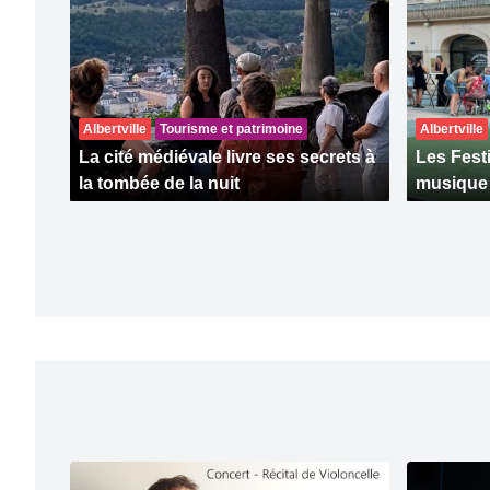
Albertville
Tourisme et patrimoine
Albertville
La cité médiévale livre ses secrets à
Les Fest
la tombée de la nuit
musique à