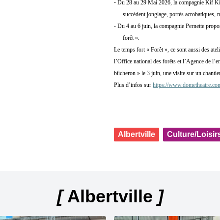
-
Du 28 au 29 Mai 2026, la compagnie Kif Kif 
succèdent jonglage, portés acrobatiques,
-
Du 4 au 6 juin, la compagnie Pernette propos
forêt ».
Le temps fort « Forêt », ce sont aussi des ateli
l’Office national des forêts et l’Agence de l’
bûcheron » le 3 juin, une visite sur un chantie
Plus d’infos sur
https://www.dometheatre.co
Albertville
Culture/Loisir
[
Albertville
]