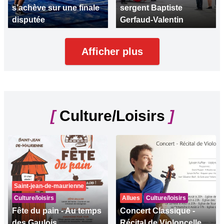
s’achève sur une finale
sergent Baptiste
disputée
Gerfaud-Valentin
Afficher plus
[
Culture/Loisirs
]
Saint-jean-de-maurienne
Culture/loisirs
Allues
Culture/loisirs
Fête du pain - Au temps
Concert Classique -
des Gaulois
Récital de Violoncelle