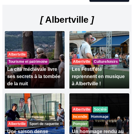
[
Albertville
]
Albertville
Tourisme et patrimoine
Albertville
Culture/loisirs
La cité médiévale livre
Les Festif’été
ses secrets à la tombée
reprennent en musique
de la nuit
à Albertville !
Albertville
Société
Incendie
Hommage
Albertville
Sport de raquette
Pompier
Une saison dense
Un hommage rendu au