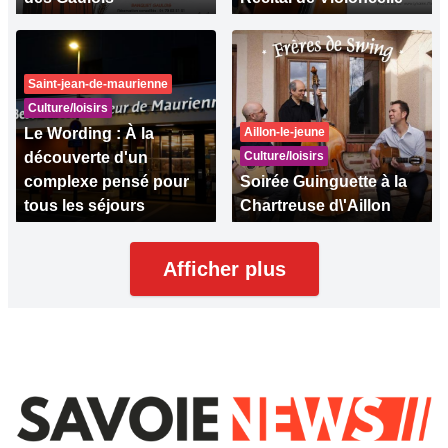
Saint-jean-de-maurienne
Culture/loisirs
Le Wording : À la
Aillon-le-jeune
découverte d'un
Culture/loisirs
complexe pensé pour
Soirée Guinguette à la
tous les séjours
Chartreuse d\'Aillon
Afficher plus