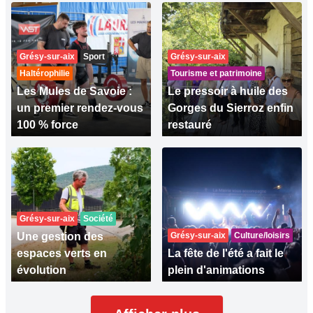
Grésy-sur-aix
Sport
Grésy-sur-aix
Haltérophilie
Tourisme et patrimoine
Les Mules de Savoie :
Le pressoir à huile des
un premier rendez-vous
Gorges du Sierroz enfin
100 % force
restauré
Grésy-sur-aix
Société
Une gestion des
Grésy-sur-aix
Culture/loisirs
espaces verts en
La fête de l'été a fait le
évolution
plein d'animations