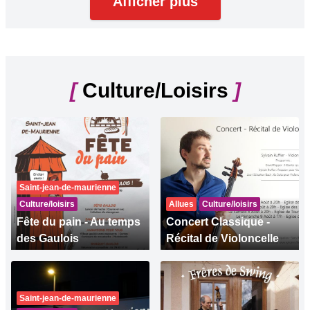
Afficher plus
[
Culture/Loisirs
]
Saint-jean-de-maurienne
Culture/loisirs
Allues
Culture/loisirs
Fête du pain - Au temps
Concert Classique -
des Gaulois
Récital de Violoncelle
Saint-jean-de-maurienne