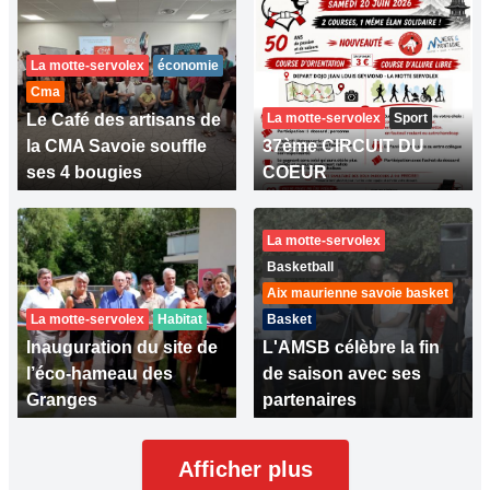
La motte-servolex
économie
Cma
Le Café des artisans de
La motte-servolex
Sport
la CMA Savoie souffle
37ème CIRCUIT DU
ses 4 bougies
COEUR
La motte-servolex
Basketball
Aix maurienne savoie basket
La motte-servolex
Habitat
Basket
Inauguration du site de
L'AMSB célèbre la fin
l’éco-hameau des
de saison avec ses
Granges
partenaires
Afficher plus