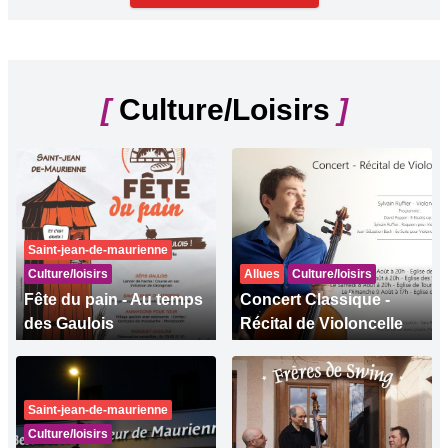
[
Culture/Loisirs
]
Saint-jean-de-maurienne
Culture/loisirs
Allues
Culture/loisirs
Fête du pain - Au temps
Concert Classique -
des Gaulois
Récital de Violoncelle
Saint-jean-de-maurienne
Culture/loisirs