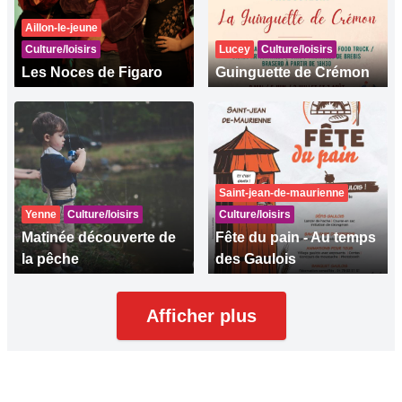
Aillon-le-jeune
Culture/loisirs
Lucey
Culture/loisirs
Les Noces de Figaro
Guinguette de Crémon
Saint-jean-de-maurienne
Yenne
Culture/loisirs
Culture/loisirs
Matinée découverte de
Fête du pain - Au temps
la pêche
des Gaulois
Afficher plus