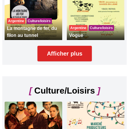
Argentine
Culture/loisirs
La montagne de fer, du
Argentine
Culture/loisirs
filon au tunnel
Vogue
Afficher plus
[
Culture/Loisirs
]