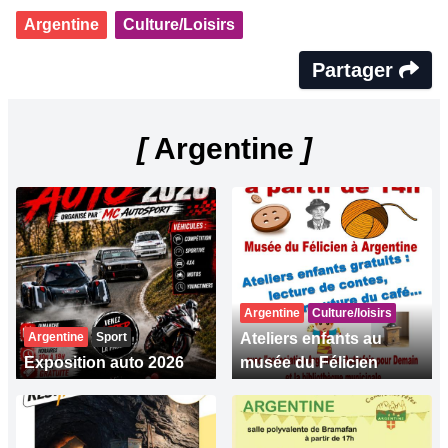
Argentine
Culture/Loisirs
Partager
[
Argentine
]
Argentine
Culture/loisirs
Argentine
Sport
Ateliers enfants au
Exposition auto 2026
musée du Félicien