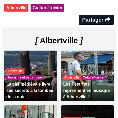
Albertville
Culture/Loisirs
Partager
[
Albertville
]
Albertville
Tourisme et patrimoine
Albertville
Culture/loisirs
La cité médiévale livre
Les Festif’été
ses secrets à la tombée
reprennent en musique
de la nuit
à Albertville !