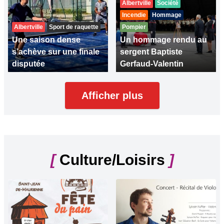
Albertville
Société
Incendie
Hommage
Albertville
Sport de raquette
Pompier
Une saison dense
Un hommage rendu au
s’achève sur une finale
sergent Baptiste
disputée
Gerfaud-Valentin
Afficher plus
[
Culture/Loisirs
]