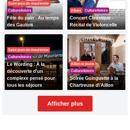
Saint-jean-de-maurienne
Culture/loisirs
Allues
Culture/loisirs
Fête du pain - Au temps
Concert Classique -
des Gaulois
Récital de Violoncelle
Saint-jean-de-maurienne
Culture/loisirs
Le Wording : À la
Aillon-le-jeune
découverte d'un
Culture/loisirs
complexe pensé pour
Soirée Guinguette à la
tous les séjours
Chartreuse d\'Aillon
Afficher plus