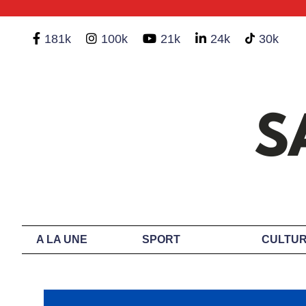
181k
100k
21k
24k
30k
A LA UNE
SPORT
CULTUR