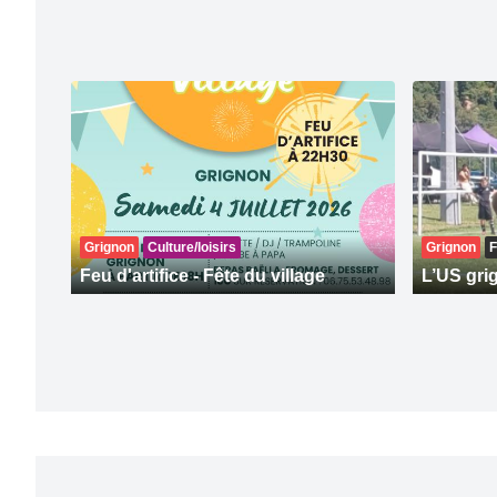
Grignon
Culture/loisirs
Grignon
F
Feu d'artifice - Fête du village
L’US grig