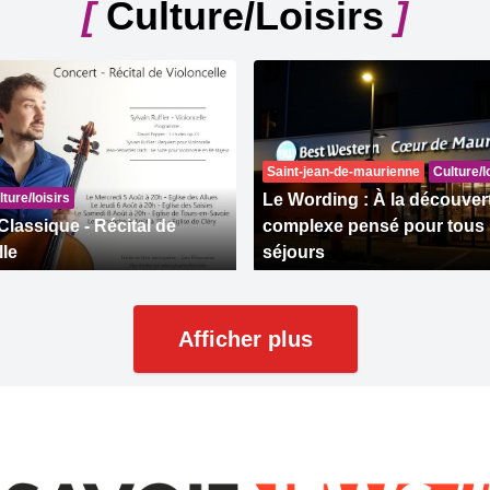
[
Culture/Loisirs
]
Saint-jean-de-maurienne
Culture/l
ture/loisirs
Le Wording : À la découver
Classique - Récital de
complexe pensé pour tous 
lle
séjours
Afficher plus