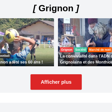
[
Grignon
]
Grignon
Société
Marché de noël
ootball
La convivialité dans l’ADN 
non a fêté ses 60 ans !
Grignolains et des Monthio
Afficher plus