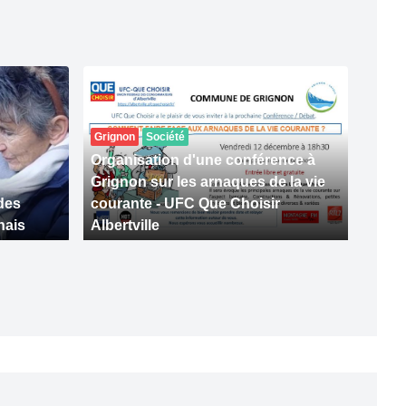
Grignon
Société
Organisation d'une conférence à
Grignon sur les arnaques de la vie
des
courante - UFC Que Choisir
nais
Albertville