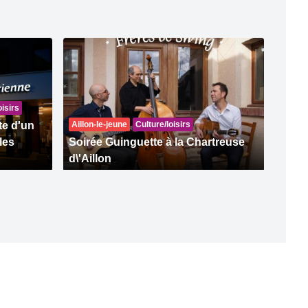
oisirs
te d'un
Aillon-le-jeune
Culture/loisirs
les
Soirée Guinguette à la Chartreuse
d\'Aillon