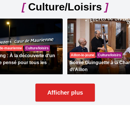
[
Culture/Loisirs
]
-de-maurienne
Culture/loisirs
ng : À la découverte d'un
Aillon-le-jeune
Culture/loisirs
 pensé pour tous les
Soirée Guinguette à la Cha
d\'Aillon
Afficher plus