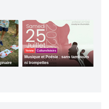
Yenne
Culture/loisirs
Musique et Poésie : sans tambours
ginaire
ni trompettes