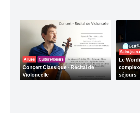
Saint-jean
Allues
Culture/loisirs
Le Wordi
Concert Classique - Récital de
complexe
Violoncelle
séjours