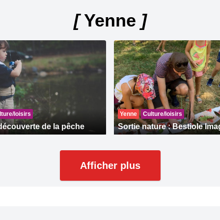
[
Yenne
]
ture/loisirs
Yenne
Culture/loisirs
découverte de la pêche
Sortie nature : Bestiole Ima
Afficher plus