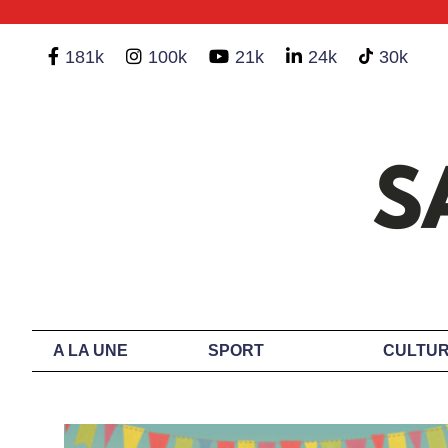
181k
100k
21k
24k
30k
A LA UNE
SPORT
CULTUR