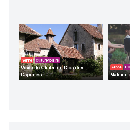
Yenne
Culture/loisirs
Visite du Cloître du Clos des
Yenne
Cul
Capucins
Matinée 