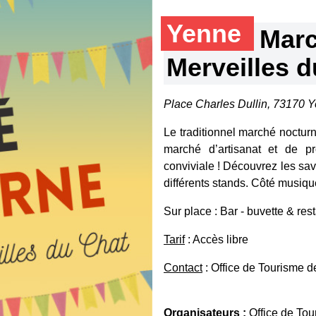
Yenne
Marc
Merveilles d
Place Charles Dullin, 73170 
Le traditionnel marché noctur
marché d’artisanat et de p
conviviale ! Découvrez les sav
différents stands. Côté musiq
Sur place : Bar - buvette & re
Tarif
: Accès libre
Contact
: Office de Tourisme 
Organisateurs :
Office de To